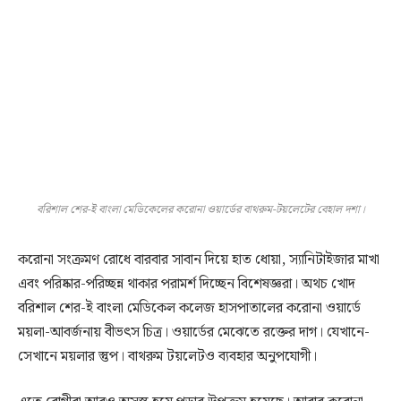
বরিশাল শের-ই বাংলা মেডিকেলের করোনা ওয়ার্ডের বাথরুম-টয়লেটের বেহাল দশা।
করোনা সংক্রমণ রোধে বারবার সাবান দিয়ে হাত ধোয়া, স্যানিটাইজার মাখা
এবং পরিষ্কার-পরিচ্ছন্ন থাকার পরামর্শ দিচ্ছেন বিশেষজ্ঞরা। অথচ খোদ
বরিশাল শের-ই বাংলা মেডিকেল কলেজ হাসপাতালের করোনা ওয়ার্ডে
ময়লা-আবর্জনায় বীভৎস চিত্র। ওয়ার্ডের মেঝেতে রক্তের দাগ। যেখানে-
সেখানে ময়লার স্তুপ। বাথরুম টয়লেটও ব্যবহার অনুপযোগী।