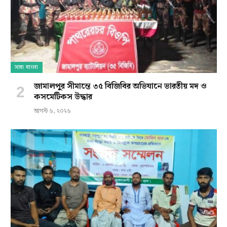
সারা বাংলা
জামালপুর সীমান্তে ৩৫ বিজিবির অভিযানে ভারতীয় মদ ও
কসমেটিকস উদ্ধার
আগস্ট ৬, ২০২৬