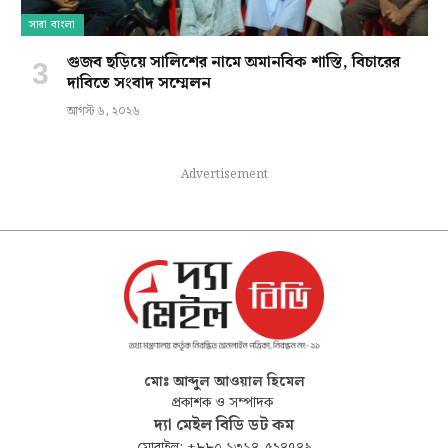
সারা বাংলা
গুজব ছড়িয়ে সালিশের নামে অমানবিক শাস্তি, বিচারের
দাবিতে সংবাদ সম্মেলন
আগস্ট ৬, ২০২৬
Advertisement
মোঃ আব্দুল আওয়াল হিমেল
প্রকাশক ও সম্পাদক
দ্যা মেইল বিডি ডট কম
মোবাইল: +৮৮০ ১৩১৪-৫২৪৭৪৯