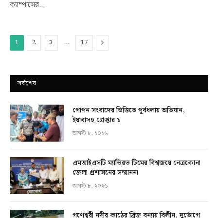
ক্যাম্পাসের…
…
Next
1
2
3
17
সর্বশেষ
গোপন সংবাদের ভিত্তিতে পূর্বধলায় অভিযান,
ইয়াবাসহ গ্রেপ্তার ১
আগস্ট ৮, ২০২৬
এমআইএসটি ম্যাভিরভ টিমের বিশ্বজয়ে নেত্রকোনা
জেলা প্রশাসনের সম্মাননা
আগস্ট ৮, ২০২৬
গণেশ্বরী নদীর কাঠের ব্রিজ বন্যায় বিলীন, দুর্ভোগে