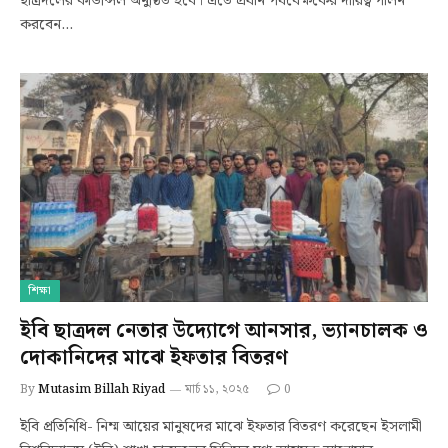
ছাত্রদলের কাউন্সিল অনুষ্ঠিত হবে। এতে প্রধান পর্যবেক্ষকের দায়িত্ব পালন
করবেন…
শিক্ষা
ইবি ছাত্রদল নেতার উদ্যোগে আনসার, ভ্যানচালক ও
দোকানিদের মাঝে ইফতার বিতরণ
By
Mutasim Billah Riyad
মার্চ ১১, ২০২৫
0
ইবি প্রতিনিধি- নিম্ম আয়ের মানুষদের মাঝে ইফতার বিতরণ করেছেন ইসলামী