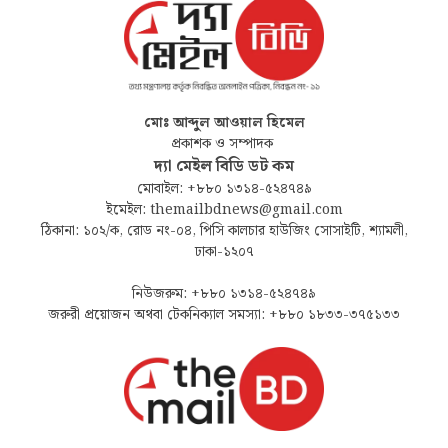
মোঃ আব্দুল আওয়াল হিমেল
প্রকাশক ও সম্পাদক
দ্যা মেইল বিডি ডট কম
মোবাইল: +৮৮০ ১৩১৪-৫২৪৭৪৯
ইমেইল: themailbdnews@gmail.com
ঠিকানা: ১০২/ক, রোড নং-০৪, পিসি কালচার হাউজিং সোসাইটি, শ্যামলী,
ঢাকা-১২০৭
নিউজরুম: +৮৮০ ১৩১৪-৫২৪৭৪৯
জরুরী প্রয়োজন অথবা টেকনিক্যাল সমস্যা: +৮৮০ ১৮৩৩-৩৭৫১৩৩