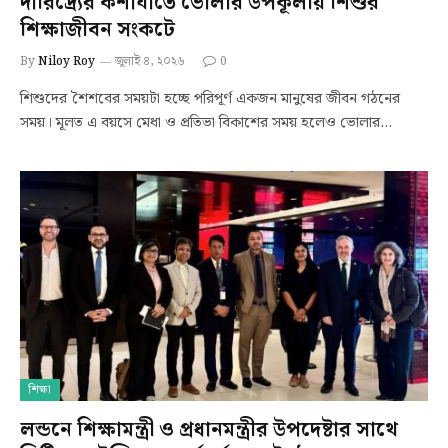
দারিদ্র্যের কশাঘাতে ভোলার উপকূলীয় শিশুর
শিক্ষাজীবন সংকটে
By
Niloy Roy
জুলাই ৪, ২০২৬
0
শিশুদের শৈশবের সময়টা হচ্ছে পরিপূর্ণ একজন মানুষের জীবন গঠনের
সময়। মূলত এ বয়সে মেধা ও প্রতিভা বিকাশের সময় হলেও ভোলার…
শিক্ষা
লন্ডনে শিক্ষামন্ত্রী ও প্রধানমন্ত্রীর উপদেষ্টার সাথে