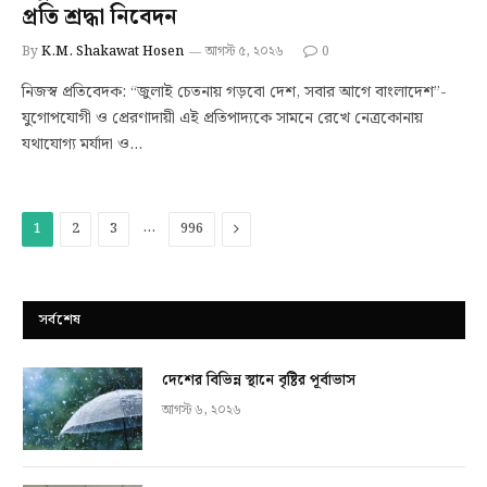
প্রতি শ্রদ্ধা নিবেদন
By
K.M. Shakawat Hosen
আগস্ট ৫, ২০২৬
0
নিজস্ব প্রতিবেদক: “জুলাই চেতনায় গড়বো দেশ, সবার আগে বাংলাদেশ”-
যুগোপযোগী ও প্রেরণাদায়ী এই প্রতিপাদ্যকে সামনে রেখে নেত্রকোনায়
যথাযোগ্য মর্যাদা ও…
…
Next
1
2
3
996
সর্বশেষ
দেশের বিভিন্ন স্থানে বৃষ্টির পূর্বাভাস
আগস্ট ৬, ২০২৬