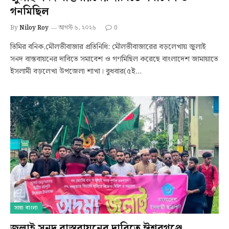
গনমিছিল
By
Niloy Roy
আগস্ট ৬, ২০২৬
0
তিমির বনিক,মৌলভীবাজার প্রতিনিধি: মৌলভীবাজারের বড়লেখায় জুলাই
সনদ বাস্তবায়নের দাবিতে সমাবেশ ও গণমিছিল করেছে বাংলাদেশ জামায়াতে
ইসলামী বড়লেখা উপজেলা শাখা। বুধবার(৫ই…
সারা বাংলা
জুলাই সনদ বাস্তবায়নের দাবিতে ঈশ্বরগঞ্জে