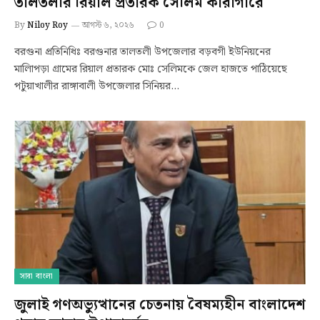
‎তালতলীর রিয়াল প্রতারক সেলিম কারাগারে
By
Niloy Roy
আগস্ট ৬, ২০২৬
0
বরগুনা প্রতিনিধিঃ বরগুনার তালতলী উপজেলার বড়বগী ইউনিয়নের
মালিাপড়া গ্রামের রিয়াল প্রতারক মোঃ সেলিমকে জেল হাজতে পাঠিয়েছে
পটুয়াখালীর রাঙ্গাবালী উপজেলার সিনিয়র…
সারা বাংলা
জুলাই গণঅভ্যুত্থানের চেতনায় বৈষম্যহীন বাংলাদেশ