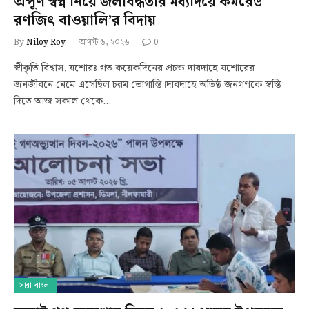
অপূর্ণ স্বপ্ন নিয়ে জলাবদ্ধতার মধ্যদিয়ে কমরেড
রণজিৎ বাওয়ালি’র বিদায়
By
Niloy Roy
আগস্ট ৬, ২০২৬
0
স্বীকৃতি বিশ্বাস, যশোরঃ গত কয়েকদিনের প্রচন্ড দাবদাহে যশোরের
জনজীবনে নেমে এসেছিল চরম ভোগান্তি।দাবদাহে অতিষ্ঠ জনগণকে স্বস্তি
দিতে আজ সকাল থেকে…
সারা বাংলা