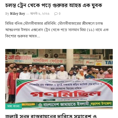
চলন্ত ট্রেন থেকে পড়ে গুরুতর আহত এক যুবক
By
Niloy Roy
আগস্ট ৬, ২০২৬
0
তিমির বনিক,মৌলভীবাজার প্রতিনিধি: মৌলভীবাজারের শ্রীমঙ্গলে চলন্ত
আন্তঃনগর উদয়ন এক্সপ্রেস ট্রেন থেকে পড়ে সালমান মিয়া (১১) নামে এক
কিশোর গুরুতর আহত…
সারা বাংলা
জুলাই সনদ বাস্তবায়নের দাবিতে সমাবেশ ও