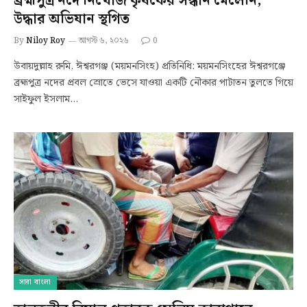
ব্রহ্মপুত্র নদে নিখোঁজ কৃষকের সন্ধান মেলেনি,
উদ্ধার অভিযান স্থগিত
By
Niloy Roy
আগস্ট ৬, ২০২৬
0
উবায়দুল্লাহ রুমি, ঈশ্বরগঞ্জ (ময়মনসিংহ) প্রতিনিধি: ময়মনসিংহের ঈশ্বরগঞ্জে
ব্রহ্মপুত্র নদের প্রবল স্রোতে ভেসে যাওয়া একটি নৌকার পাটাতন তুলতে গিয়ে
সাইফুল ইসলাম…
সারা বাংলা