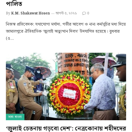
পালিত
By
K.M. Shakawat Hosen
আগস্ট ৫, ২০২৬
0
নিজস্ব প্রতিবেদক: যথাযোগ্য মর্যাদা, গভীর আবেগ ও নানা কর্মসূচির মধ্য দিয়ে
জামালপুরে ঐতিহাসিক ‘জুলাই অভ্যুত্থান দিবস’ উদযাপিত হয়েছে। বুধবার
(৫…
সারা বাংলা
‘জুলাই চেতনায় গড়বো দেশ’: নেত্রকোনায় শহীদদের