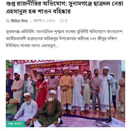
গুপ্ত রাজনীতির অভিযোগ: সুনামগঞ্জে ছাত্রদল নেতা
এহসানুল হক শাওন বহিষ্কার
By
Niloy Roy
আগস্ট ৬, ২০২৬
0
সুনামগঞ্জ প্রতিনিধি: সাংগঠনিক শৃঙ্খলা ভঙ্গের সুনির্দিষ্ট অভিযোগে বাংলাদেশ
জাতীয়তাবাদী ছাত্রদলের তাহিরপুর উপজেলার অধীনস্থ ২নং শ্রীপুর দক্ষিণ
ইউনিয়ন শাখার সদস্য এহসানুল…
সারা বাংলা