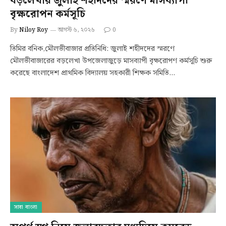
বড়লেখায় জুলাই শহীদদের স্মরণে মাসব্যাপী
বৃক্ষরোপন কর্মসূচি
By
Niloy Roy
আগস্ট ৬, ২০২৬
0
তিমির বনিক,মৌলভীবাজার প্রতিনিধি: জুলাই শহীদদের স্মরণে
মৌলভীবাজারের বড়লেখা উপজেলাজুড়ে মাসব্যাপী বৃক্ষরোপণ কর্মসূচি শুরু
করেছে বাংলাদেশ প্রাথমিক বিদ্যালয় সহকারী শিক্ষক সমিতি…
সারা বাংলা