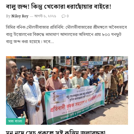
বালু জব্দ! কিন্তু খেকোরা ধরাছোঁয়ার বাইরে!
By
Niloy Roy
আগস্ট ৬, ২০২৬
0
তিমির বনিক,মৌলভীবাজার প্রতিনিধি: মৌলভীবাজারের শ্রীমঙ্গলে অবৈধভাবে
বালু উত্তোলনের বিরুদ্ধে ভ্রাম্যমাণ আদালতের অভিযানে প্রায় ৮০০ ঘনফুট
বালু জব্দ করা হয়েছে। তবে…
সারা বাংলা
মনু নদে সেচ প্রকল্পে সৃষ্ট কৃত্তিম জলাবদ্ধতা