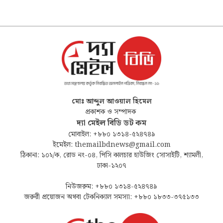
মোঃ আব্দুল আওয়াল হিমেল
প্রকাশক ও সম্পাদক
দ্যা মেইল বিডি ডট কম
মোবাইল: +৮৮০ ১৩১৪-৫২৪৭৪৯
ইমেইল: themailbdnews@gmail.com
ঠিকানা: ১০২/ক, রোড নং-০৪, পিসি কালচার হাউজিং সোসাইটি, শ্যামলী,
ঢাকা-১২০৭
নিউজরুম: +৮৮০ ১৩১৪-৫২৪৭৪৯
জরুরী প্রয়োজন অথবা টেকনিক্যাল সমস্যা: +৮৮০ ১৮৩৩-৩৭৫১৩৩