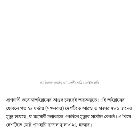
কার্ডিয়াক সার্জন ডা. দেবী শেঠি। ফাইল ছবি
প্রাণঘাতী করোনাভাইরাসের তাণ্ডব চলছেই ভারতজুড়ে। এই ভাইরাসের
ছোবলে গত ২৪ ঘণ্টায় (মঙ্গলবার) দেশটিতে আরও ৩ হাজার ৭৮৬ জনের
মৃত্যু হয়েছে, যা মহামারী চলাকালে একদিনে মৃত্যুর সর্বোচ্চ রেকর্ড। এ নিয়ে
দেশটিতে মোট প্রাণহানি ছাড়াল দু’লাখ ২৬ হাজার।