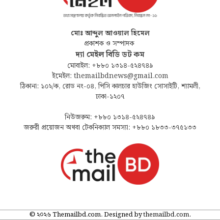
মোঃ আব্দুল আওয়াল হিমেল
প্রকাশক ও সম্পাদক
দ্যা মেইল বিডি ডট কম
মোবাইল: +৮৮০ ১৩১৪-৫২৪৭৪৯
ইমেইল: themailbdnews@gmail.com
ঠিকানা: ১০২/ক, রোড নং-০৪, পিসি কালচার হাউজিং সোসাইটি, শ্যামলী,
ঢাকা-১২০৭
নিউজরুম: +৮৮০ ১৩১৪-৫২৪৭৪৯
জরুরী প্রয়োজন অথবা টেকনিক্যাল সমস্যা: +৮৮০ ১৮৩৩-৩৭৫১৩৩
© ২০২৬ Themailbd.com. Designed by
themailbd.com
.