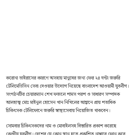
করোনা ভাইরাসের কারণে অসহায় মানুষের জন্য ফের ২৪ ঘণ্টা জরুরি
টেলিমেডিসিন সেবা দেওয়ার উদ্যোগ নিয়েছে বাংলাদেশ আওয়ামী যুবলীগ।
সংগঠনটির চেয়ারম্যান শেখ ফজলে শামস পরশ ও সাধারণ সম্পাদক
আলহাজ্ব মোঃ মাইনুল হোসেন খান নিখিলের আহ্বানে প্রায় শতাধিক
চিকিৎসক টেলিফোনে জরুরি স্বাস্থ্যসেবায় নিয়োজিত থাকবেন।
সোমবার চিকিৎসকদের নাম ও মোবাইলসহ বিস্তারিত প্রকাশ করেছে
কেন্দ্রীয় যুবলীগ। দেশের যে কোন স্থান হতে প্রকাশিত নাম্বারে ফোন করে