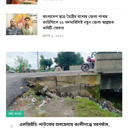
বাংলাদেশ ছাত্র মৈত্রীর যশোর জেলা শাখার
কাউন্সিলে ২১ সদস্যবিশিষ্ট নতুন জেলা আহ্বায়ক
কমিটি ঘোষণা
আগস্ট ৯, ২০২৬
সারা বাংলা
এলজিইডি-পাউবোর অবহেলায় কালীগঞ্জে মরণফাঁদ,