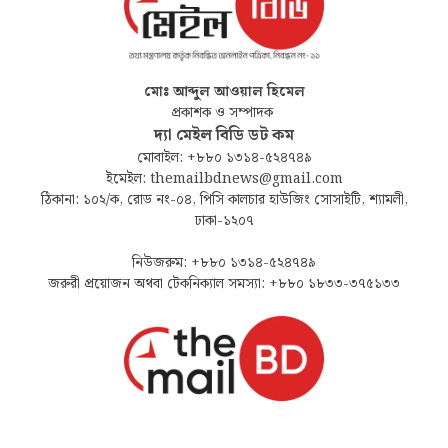
মোঃ আব্দুল আওয়াল হিমেল
প্রকাশক ও সম্পাদক
দ্যা মেইল বিডি ডট কম
মোবাইল: +৮৮০ ১৩১৪-৫২৪৭৪৯
ইমেইল: themailbdnews@gmail.com
ঠিকানা: ১০২/ক, রোড নং-০৪, পিসি কালচার হাউজিং সোসাইটি, শ্যামলী,
ঢাকা-১২০৭
নিউজরুম: +৮৮০ ১৩১৪-৫২৪৭৪৯
জরুরী প্রয়োজন অথবা টেকনিক্যাল সমস্যা: +৮৮০ ১৮৩৩-৩৭৫১৩৩