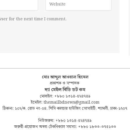
ser for the next time I comment.
মোঃ আব্দুল আওয়াল হিমেল
প্রকাশক ও সম্পাদক
দ্যা মেইল বিডি ডট কম
মোবাইল: +৮৮০ ১৩১৪-৫২৪৭৪৯
ইমেইল: themailbdnews@gmail.com
ঠিকানা: ১০২/ক, রোড নং-০৪, পিসি কালচার হাউজিং সোসাইটি, শ্যামলী, ঢাকা-১২০৭
নিউজরুম: +৮৮০ ১৩১৪-৫২৪৭৪৯
জরুরী প্রয়োজন অথবা টেকনিক্যাল সমস্যা: +৮৮০ ১৮৩৩-৩৭৫১৩৩