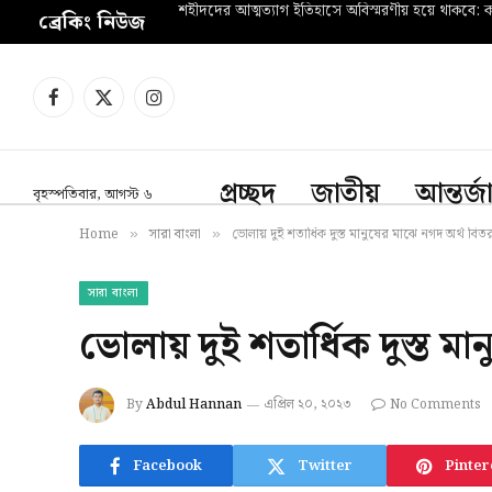
শহীদদের আত্মত্যাগ ইতিহাসে অবিস্মরণীয় হয়ে থাকবে: কল
ব্রেকিং নিউজ
Facebook
X
Instagram
(Twitter)
প্রচ্ছদ
জাতীয়
আন্তর্
বৃহস্পতিবার, আগস্ট ৬
Home
সারা বাংলা
ভোলায় দুই শতার্ধিক দুস্ত মানুষের মাঝে নগদ অর্থ বিত
»
»
সারা বাংলা
ভোলায় দুই শতার্ধিক দুস্ত ম
By
Abdul Hannan
এপ্রিল ২০, ২০২৩
No Comments
Facebook
Twitter
Pinter