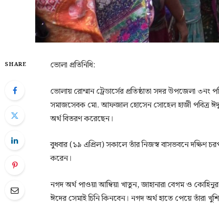
ভোলা প্রতিনিধি:
SHARE
ভোলায় রোম্মান ট্রেডার্সের প্রতিষ্ঠাতা সদর উপজেলা ৩নং 
সমাজসেবক মো. আফজাল হোসেন সোহেল হাজী পবিত্র ঈদুল ফ
অর্থ বিতরণ করেছেন।
বুধবার (১৯ এপ্রিল) সকালে তাঁর নিজস্ব বাসভবনে দক্ষিণ চরপা
করেন।
নগদ অর্থ পাওয়া আম্বিয়া খাতুন, জাহানারা বেগম ও কোহিনুর খ
ঈদের সেমাই চিনি কিনবেন। নগদ অর্থ হাতে পেয়ে তাঁরা খুশ