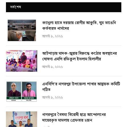
সর্বশেষ
ক্যানুলা হাতে দরজায় রোগীর আকুতি, ঘুম ভাঙেনি
কর্তব্যরত নার্সদের
আগস্ট ৯, ২০২৬
আটপাড়ায় মাদক-জুয়ার বিরুদ্ধে কঠোর অবস্থানের
ঘোষণা এমপি রফিকুল ইসলাম হিলালীর
আগস্ট ৯, ২০২৬
এনসিপি’র নাগরপুর উপজেলা শাখার আহ্বায়ক কমিটি
গঠিত
আগস্ট ৯, ২০২৬
নাগরপুরে বৈষম্য বিরোধী ছাত্র আন্দোলনের
দায়েরকৃত মামলায় গ্রেফতার ২জন