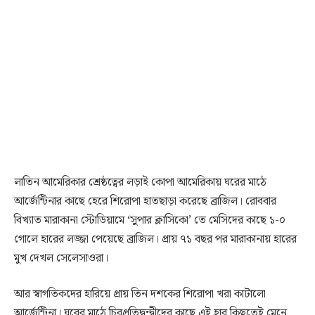
লাতিন আমেরিকার শ্রেষ্ঠত্বের লড়াই কোপা আমেরিকায় ঘরের মাঠে
আর্জেন্টিনার কাছে হেরে শিরোপা হাতছাড়া করেছে ব্রাজিল। রোববার
বিখ্যাত মারাকানা স্টোডিয়ামে ‘সুপার ক্লাসিকো’ তে মেসিদের কাছে ১-০
গোলে হারের লজ্জা পেয়েছে ব্রাজিল। প্রায় ৭১ বছর পর মারাকানায় হারের
মুখ দেখল সেলেসাওরা।
আর স্বাগতিকদের হারিয়ে প্রায় তিন দশকের শিরোপা খরা কাটালো
আর্জেন্টিনা। ঘরের মাঠে চিরপ্রতিদ্বন্দ্বীদের কাছে এই হার কিছুতেই মেনে