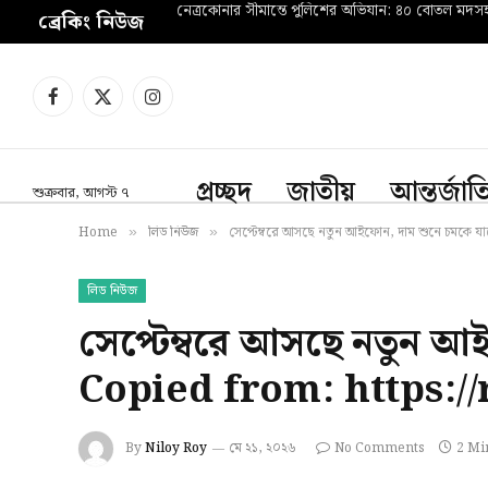
নেত্রকোনার সীমান্তে পুলিশের অভিযান: ৪০ বোতল মদ
ব্রেকিং নিউজ
Facebook
X
Instagram
(Twitter)
প্রচ্ছদ
জাতীয়
আন্তর্জা
শুক্রবার, আগস্ট ৭
Home
লিড নিউজ
সেপ্টেম্বরে আসছে নতুন আইফোন, দাম শুনে চমকে 
»
»
লিড নিউজ
সেপ্টেম্বরে আসছে নতুন আ
Copied from: https:/
By
Niloy Roy
মে ২১, ২০২৬
No Comments
2 Mi