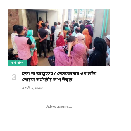
সারা বাংলা
হত্যা না আত্মহত্যা? নেত্রকোনায় ওয়ালটন
শোরুম কর্মচারীর লাশ উদ্ধার
আগস্ট ৬, ২০২৬
Advertisement