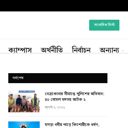
সাংবাদিক লিস্ট
ক্যাম্পাস
অর্থনীতি
নির্বাচন
অন্যান্য
সর্বশেষ
নেত্রকোনার সীমান্তে পুলিশের অভিযান:
৪০ বোতল মদসহ আটক ২
আগস্ট ৭, ২০২৬
মগড়া নদীর পাড়ে কিশোরীকে ধর্ষণ,