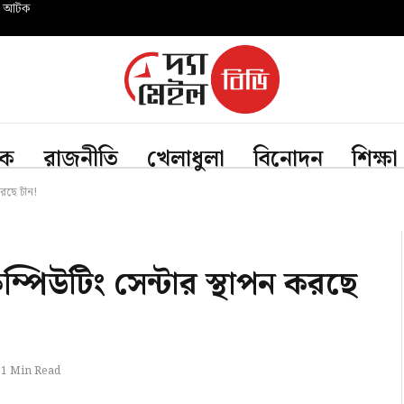
মদ আটক
িক
রাজনীতি
খেলাধুলা
বিনোদন
শিক্ষা
করছে চীন!
পিউটিং সেন্টার স্থাপন করছে
1 Min Read