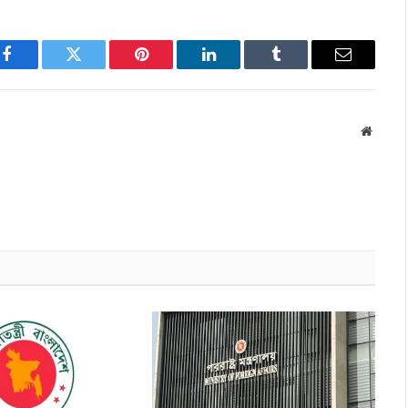
Facebook
Twitter
Pinterest
LinkedIn
Tumblr
Email
Websit