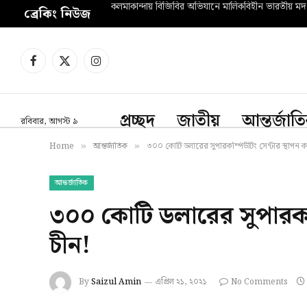
কলমাকান্দায় বিজিবির অভিযানে মালিকবিহীন ভারতীয় 
ব্রেকিং নিউজ
Facebook
X
Instagram
(Twitter)
প্রচ্ছদ
জাতীয়
আন্তর্জাত
রবিবার, আগস্ট ৯
Home
আন্তর্জাতিক
৩০০ কোটি ডলারের সুপারকম্পিউটিং সেন্টার স্থাপন 
»
»
আন্তর্জাতিক
৩০০ কোটি ডলারের সুপারকম্
চীন!
By
Saizul Amin
এপ্রিল ২১, ২০২১
No Comments