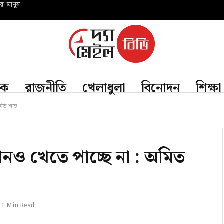
রো মানুষ
িক
রাজনীতি
খেলাধুলা
বিনোদন
শিক্ষা
মিত শাহ
নও খেতে পাচ্ছে না : অমিত
1 Min Read