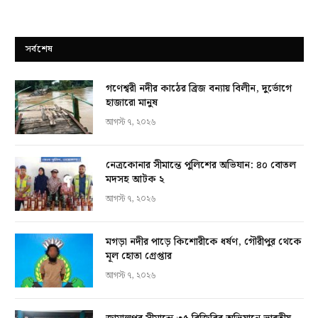
সর্বশেষ
গণেশ্বরী নদীর কাঠের ব্রিজ বন্যায় বিলীন, দুর্ভোগে
হাজারো মানুষ
আগস্ট ৭, ২০২৬
নেত্রকোনার সীমান্তে পুলিশের অভিযান: ৪০ বোতল
মদসহ আটক ২
আগস্ট ৭, ২০২৬
মগড়া নদীর পাড়ে কিশোরীকে ধর্ষণ, গৌরীপুর থেকে
মূল হোতা গ্রেপ্তার
আগস্ট ৭, ২০২৬