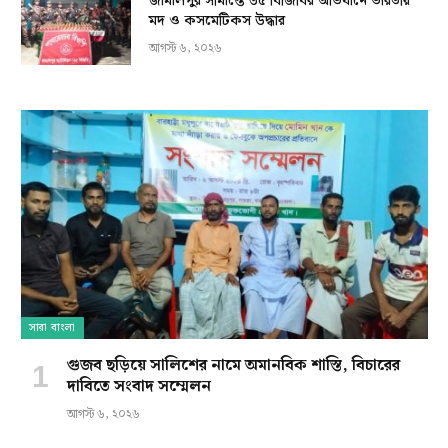
জামালপুর সীমান্তে ৩৫ বিজিবির অভিযানে ভারতীয়
মদ ও কসমেটিকস উদ্ধার
আগস্ট ৬, ২০২৬
সারা বাংলা
গুজব ছড়িয়ে সালিশের নামে অমানবিক শাস্তি, বিচারের
দাবিতে সংবাদ সম্মেলন
আগস্ট ৬, ২০২৬