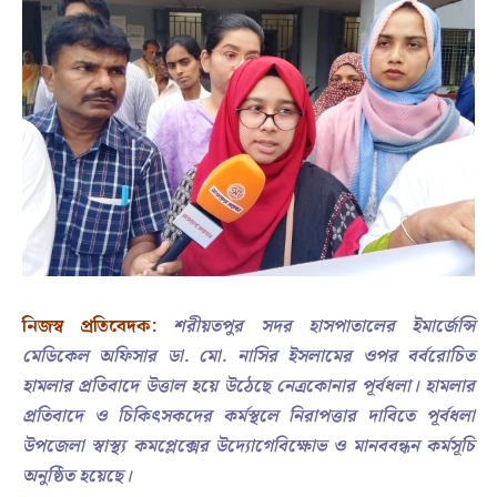
নিজস্ব প্রতিবেদক:
শরীয়তপুর সদর হাসপাতালের ইমার্জেন্সি
মেডিকেল অফিসার ডা. মো. নাসির ইসলামের ওপর বর্বরোচিত
হামলার প্রতিবাদে উত্তাল হয়ে উঠেছে নেত্রকোনার পূর্বধলা। হামলার
প্রতিবাদে ও চিকিৎসকদের কর্মস্থলে নিরাপত্তার দাবিতে পূর্বধলা
উপজেলা স্বাস্থ্য কমপ্লেক্সের উদ্যোগেবিক্ষোভ ও মানববন্ধন কর্মসূচি
অনুষ্ঠিত হয়েছে।