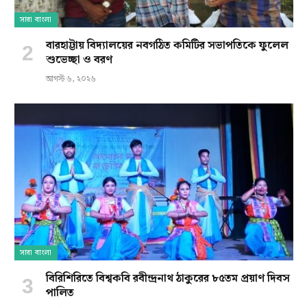
সারা বাংলা
বারহাট্টায় বিদ্যালয়ের নবগঠিত কমিটির সভাপতিকে ফুলেল
শুভেচ্ছা ও বরণ
আগস্ট ৬, ২০২৬
সারা বাংলা
বিরিশিরিতে বিশ্বকবি রবীন্দ্রনাথ ঠাকুরের ৮৫তম প্রয়াণ দিবস
পালিত