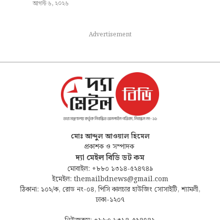
আগস্ট ৬, ২০২৬
Advertisement
মোঃ আব্দুল আওয়াল হিমেল
প্রকাশক ও সম্পাদক
দ্যা মেইল বিডি ডট কম
মোবাইল: +৮৮০ ১৩১৪-৫২৪৭৪৯
ইমেইল: themailbdnews@gmail.com
ঠিকানা: ১০২/ক, রোড নং-০৪, পিসি কালচার হাউজিং সোসাইটি, শ্যামলী,
ঢাকা-১২০৭