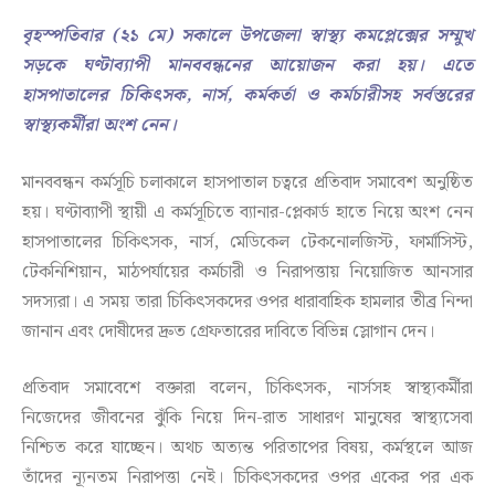
বৃহস্পতিবার (২১ মে) সকালে উপজেলা স্বাস্থ্য কমপ্লেক্সের সম্মুখ
সড়কে ঘণ্টাব্যাপী মানববন্ধনের আয়োজন করা হয়। এতে
হাসপাতালের চিকিৎসক, নার্স, কর্মকর্তা ও কর্মচারীসহ সর্বস্তরের
স্বাস্থ্যকর্মীরা অংশ নেন।
মানববন্ধন কর্মসূচি চলাকালে হাসপাতাল চত্বরে প্রতিবাদ সমাবেশ অনুষ্ঠিত
হয়। ঘণ্টাব্যাপী স্থায়ী এ কর্মসূচিতে ব্যানার-প্লেকার্ড হাতে নিয়ে অংশ নেন
হাসপাতালের চিকিৎসক, নার্স, মেডিকেল টেকনোলজিস্ট, ফার্মাসিস্ট,
টেকনিশিয়ান, মাঠপর্যায়ের কর্মচারী ও নিরাপত্তায় নিয়োজিত আনসার
সদস্যরা। এ সময় তারা চিকিৎসকদের ওপর ধারাবাহিক হামলার তীব্র নিন্দা
জানান এবং দোষীদের দ্রুত গ্রেফতারের দাবিতে বিভিন্ন স্লোগান দেন।
প্রতিবাদ সমাবেশে বক্তারা বলেন, চিকিৎসক, নার্সসহ স্বাস্থ্যকর্মীরা
নিজেদের জীবনের ঝুঁকি নিয়ে দিন-রাত সাধারণ মানুষের স্বাস্থ্যসেবা
নিশ্চিত করে যাচ্ছেন। অথচ অত্যন্ত পরিতাপের বিষয়, কর্মস্থলে আজ
তাঁদের ন্যূনতম নিরাপত্তা নেই। চিকিৎসকদের ওপর একের পর এক