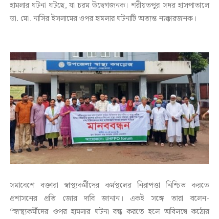
হামলার ঘটনা ঘটছে, যা চরম উদ্বেগজনক। শরীয়তপুর সদর হাসপাতালে
ডা. মো. নাসির ইসলামের ওপর হামলার ঘটনাটি অত্যন্ত ন্যক্কারজনক।
সমাবেশে বক্তারা স্বাস্থ্যকর্মীদের কর্মস্থলের নিরাপত্তা নিশ্চিত করতে
প্রশাসনের প্রতি জোর দাবি জানান। একই সঙ্গে তারা বলেন-
‍“স্বাস্থ্যকর্মীদের ওপর হামলার ঘটনা বন্ধ করতে হলে অবিলম্বে কঠোর