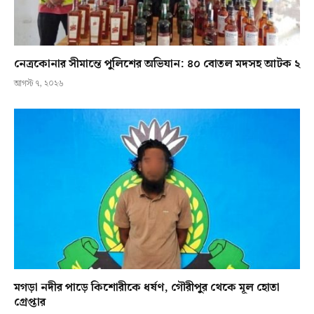
নেত্রকোনার সীমান্তে পুলিশের অভিযান: ৪০ বোতল মদসহ আটক ২
আগস্ট ৭, ২০২৬
মগড়া নদীর পাড়ে কিশোরীকে ধর্ষণ, গৌরীপুর থেকে মূল হোতা
গ্রেপ্তার