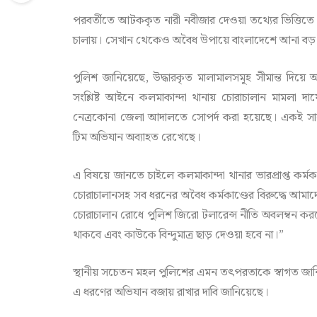
পরবর্তীতে আটককৃত নারী নবীজার দেওয়া তথ্যের ভিত্তি
চালায়। সেখান থেকেও অবৈধ উপায়ে বাংলাদেশে আনা বড় ধর
পুলিশ জানিয়েছে, উদ্ধারকৃত মালামালসমূহ সীমান্ত দি
সংশ্লিষ্ট আইনে কলমাকান্দা থানায় চোরাচালান মামলা 
নেত্রকোনা জেলা আদালতে সোপর্দ করা হয়েছে। একই সাথে
টিম অভিযান অব্যাহত রেখেছে।
এ বিষয়ে জানতে চাইলে কলমাকান্দা থানার ভারপ্রাপ্ত কর্ম
চোরাচালানসহ সব ধরনের অবৈধ কর্মকাণ্ডের বিরুদ্ধে আ
চোরাচালান রোধে পুলিশ জিরো টলারেন্স নীতি অবলম্বন ক
থাকবে এবং কাউকে বিন্দুমাত্র ছাড় দেওয়া হবে না।”
স্থানীয় সচেতন মহল পুলিশের এমন তৎপরতাকে স্বাগত জানিয়ে
এ ধরণের অভিযান বজায় রাখার দাবি জানিয়েছে।