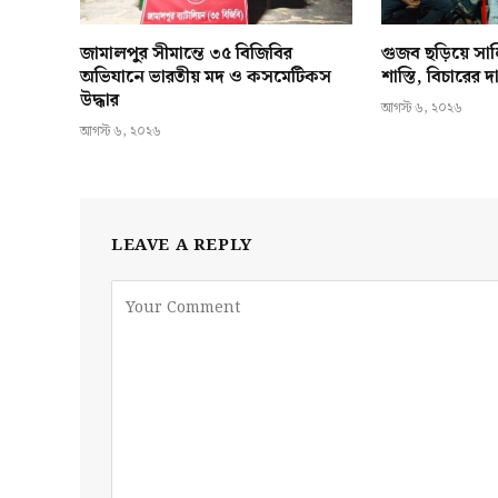
জামালপুর সীমান্তে ৩৫ বিজিবির
গুজব ছড়িয়ে স
অভিযানে ভারতীয় মদ ও কসমেটিকস
শাস্তি, বিচারের
উদ্ধার
আগস্ট ৬, ২০২৬
আগস্ট ৬, ২০২৬
LEAVE A REPLY