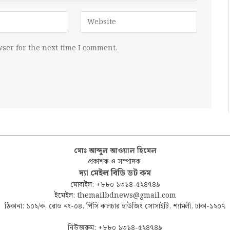
ser for the next time I comment.
মোঃ আব্দুল আওয়াল হিমেল
প্রকাশক ও সম্পাদক
দ্যা মেইল বিডি ডট কম
মোবাইল: +৮৮০ ১৩১৪-৫২৪৭৪৯
ইমেইল: themailbdnews@gmail.com
ঠিকানা: ১০২/ক, রোড নং-০৪, পিসি কালচার হাউজিং সোসাইটি, শ্যামলী, ঢাকা-১২০৭
নিউজরুম: +৮৮০ ১৩১৪-৫২৪৭৪৯