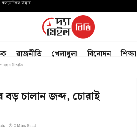
ও কসমেটিকস উদ্ধার
তিক
রাজনীতি
খেলাধুলা
বিনোদন
শিক্ষা
পণ্যসহ নারী আটক
র বড় চালান জব্দ, চোরাই
nts
2 Mins Read