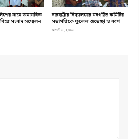
ালিশের নামে অমানবিক
বারহাট্টায় বিদ্যালয়ের নবগঠিত কমিটির
 দাবিতে সংবাদ সম্মেলন
সভাপতিকে ফুলেল শুভেচ্ছা ও বরণ
আগস্ট ৬, ২০২৬