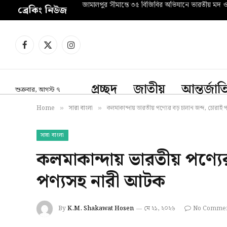
জামালপুর সীমান্তে ৩৫ বিজিবির অভিযানে ভারতীয় মদ 
ব্রেকিং নিউজ
Facebook
X
Instagram
(Twitter)
প্রচ্ছদ
জাতীয়
আন্তর্জা
শুক্রবার, আগস্ট ৭
Home
সারা বাংলা
কলমাকান্দায় ভারতীয় পণ্যের বড় চালান জব্দ, চোরাই 
»
»
সারা বাংলা
কলমাকান্দায় ভারতীয় পণ্যে
পণ্যসহ নারী আটক
By
K.M. Shakawat Hosen
মে ২১, ২০২৬
No Comme