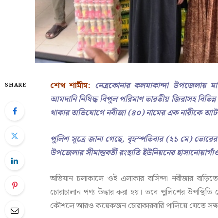
শেখ শামীম:
নেত্রকোনার কলমাকান্দা উপজেলায় ম
SHARE
আমদানি নিষিদ্ধ বিপুল পরিমাণ ভারতীয় জিরাসহ বিভিন্
থাকার অভিযোগে নবীজা (৪০) নামের এক নারীকে আটক
পুলিশ সূত্রে জানা গেছে, বৃহস্পতিবার (২১ মে) ভোর
উপজেলার সীমান্তবর্তী রংছাতি ইউনিয়নের হাসানোয়াগ
অভিযান চলাকালে ওই এলাকার বাসিন্দা নবীজার বাড়িতে ত
চোরাচালান পণ্য উদ্ধার করা হয়। তবে পুলিশের উপস্থিতি
কৌশলে আরও কয়েকজন চোরাকারবারি পালিয়ে যেতে সক্