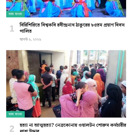
সারা বাংলা
বিরিশিরিতে বিশ্বকবি রবীন্দ্রনাথ ঠাকুরের ৮৫তম প্রয়াণ দিবস
পালিত
আগস্ট ৬, ২০২৬
সারা বাংলা
হত্যা না আত্মহত্যা? নেত্রকোনায় ওয়ালটন শোরুম কর্মচারীর
লাশ উদ্ধার