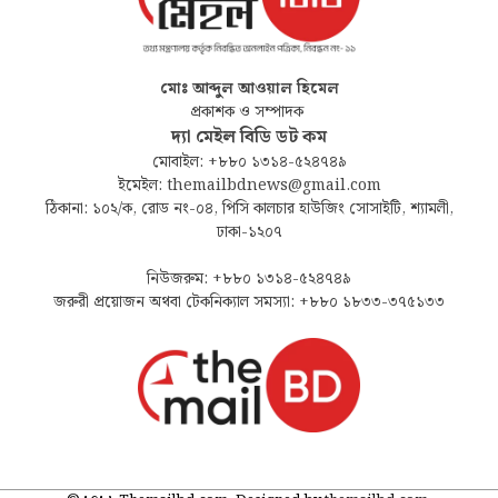
মোঃ আব্দুল আওয়াল হিমেল
প্রকাশক ও সম্পাদক
দ্যা মেইল বিডি ডট কম
মোবাইল: +৮৮০ ১৩১৪-৫২৪৭৪৯
ইমেইল: themailbdnews@gmail.com
ঠিকানা: ১০২/ক, রোড নং-০৪, পিসি কালচার হাউজিং সোসাইটি, শ্যামলী,
ঢাকা-১২০৭
নিউজরুম: +৮৮০ ১৩১৪-৫২৪৭৪৯
জরুরী প্রয়োজন অথবা টেকনিক্যাল সমস্যা: +৮৮০ ১৮৩৩-৩৭৫১৩৩