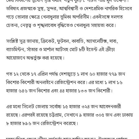
মেধা বিকাশের সুযোগ সৃষ্টি করাই ‘নতুন কুঁড়ি স্পোর্টস’-এর মূল উদ্দেশ্য।
ভবিষ্যৎ প্রজন্মকে সুস্থ, সুন্দর, আত্মবিশ্বাসী ও দেশপ্রেমিক নাগরিক হিসেবে
গড়ে তোলার ক্ষেত্রে খেলাধুলার ভূমিকা অপরিসীম। একইসঙ্গে দলগত
চেতনা, নেতৃত্ব ও শৃঙ্খলাবোধ বৃদ্ধিতেও খেলাধুলা সহায়তা করে।
সংশ্লিষ্ট সূত্র জানায়, ক্রিকেট, ফুটবল, কাবাডি, অ্যাথলেটিক্স, দাবা,
ব্যাডমিন্টন, সাঁতার ও মার্শাল আর্টসহ মোট ৮টি ইভেন্ট এই ক্রীড়া
আয়োজনে অন্তর্ভুক্ত করা হয়েছে।
গত ১২ থেকে ১৭ এপ্রিল পর্যন্ত দেশজুড়ে ১ লাখ ৬০ হাজার ৭৭৯ জন
কিশোর-কিশোরী অনলাইনে রেজিস্ট্রেশন করে। এর মধ্যে ১ লাখ ১৬
হাজার ৬৪৬ জন কিশোর এবং ৪৪ হাজার ১৩৩ জন কিশোরী।
এর মধ্যে সিলেট জেলায় সর্বোচ্চ ১৫ হাজার ৩২৪ জন আবেদনকারী
রয়েছে। এরপরই রয়েছে চট্টগ্রাম, সেখানে ৯ হাজার ৩০৫ জন এবং ঢাকায়
৮ হাজার ৮৯৬ জন রেজিস্ট্রেশন করেছে।