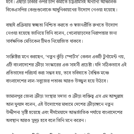
হবে। এছাড়া ঢাকার ওপর চাপ কমাতে চট্টগ্রামসহ অন্যান্য আঞ্চলিক
বিকেএসপির কেন্দ্রগুলোকে আধুনিকায়নের উদ্যোগ নেওয়া হয়েছে।
বাছাই প্রক্রিয়ায় স্বচ্ছতা নিশ্চিত করতে ও স্বজনপ্রীতি রুখতে উদ্যোগ
নেওয়া হয়েছে জানিয়ে তিনি বলেন, খেলোয়াড়দের নিরাপত্তার জন্য
সার্বক্ষণিক মেডিকেল টিমও নিয়োজিত থাকবে।
সংশ্লিষ্টরা মনে করছেন, ‘নতুন কুঁড়ি স্পোর্টস’ কেবল একটি টুর্নামেন্ট নয়,
এটি বাংলাদেশের ক্রীড়া সংস্কারের এক সাহসী প্রচেষ্টা। যদি সঠিকভাবে এই
প্রতিভাদের পরিচর্যা করা সম্ভব হয়, তবে ভবিষ্যতে বৈশ্বিক মঞ্চে
বাংলাদেশের লাল-সবুজের পতাকা আরও উজ্জ্বল হয়ে উঠবে।
জামালপুর জেলা ক্রীড়া সংস্থার সদস্য ও ক্রীড়া ব্যক্তিত্ব এস এম আব্দুল্লাহ
আল ফুয়াদ বলেন, এই উদ্যোগের মাধ্যমে দেশের ক্রীড়াঙ্গনে নতুন
উদ্দীপনা সৃষ্টি হয়েছে এবং দীর্ঘমেয়াদে আন্তর্জাতিক পর্যায়ে বাংলাদেশের
অবস্থান আরও সুদৃঢ় হবে বলে তিনি মনে করেন।