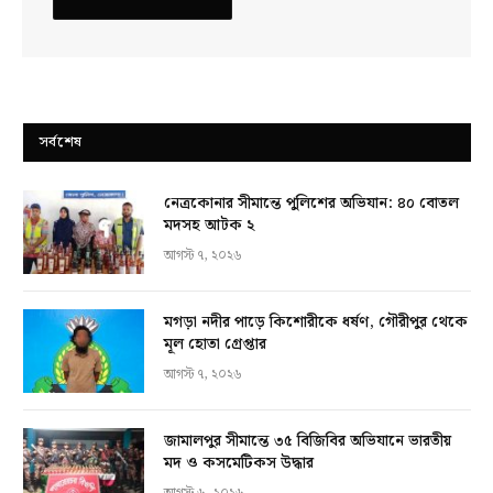
সর্বশেষ
নেত্রকোনার সীমান্তে পুলিশের অভিযান: ৪০ বোতল
মদসহ আটক ২
আগস্ট ৭, ২০২৬
মগড়া নদীর পাড়ে কিশোরীকে ধর্ষণ, গৌরীপুর থেকে
মূল হোতা গ্রেপ্তার
আগস্ট ৭, ২০২৬
জামালপুর সীমান্তে ৩৫ বিজিবির অভিযানে ভারতীয়
মদ ও কসমেটিকস উদ্ধার