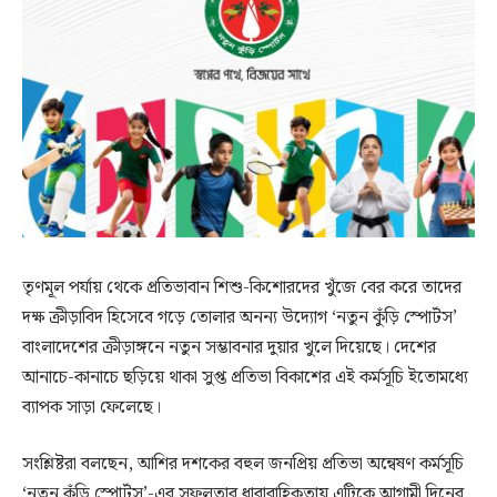
তৃণমূল পর্যায় থেকে প্রতিভাবান শিশু-কিশোরদের খুঁজে বের করে তাদের
দক্ষ ক্রীড়াবিদ হিসেবে গড়ে তোলার অনন্য উদ্যোগ ‘নতুন কুঁড়ি স্পোর্টস’
বাংলাদেশের ক্রীড়াঙ্গনে নতুন সম্ভাবনার দুয়ার খুলে দিয়েছে। দেশের
আনাচে-কানাচে ছড়িয়ে থাকা সুপ্ত প্রতিভা বিকাশের এই কর্মসূচি ইতোমধ্যে
ব্যাপক সাড়া ফেলেছে।
সংশ্লিষ্টরা বলছেন, আশির দশকের বহুল জনপ্রিয় প্রতিভা অন্বেষণ কর্মসূচি
‘নতুন কুঁড়ি স্পোর্টস’-এর সফলতার ধারাবাহিকতায় এটিকে আগামী দিনের