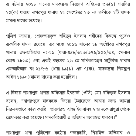
এ ঘটনায় ২০১৮ সালের মাদকদ্রব্য নিয়ন্ত্রণ আইনের ৩৬(১) সারণির
১০(ক) ধারায় নাগরপুর থানায় ২২ সেপ্টেম্বর ১৩ নং ক্রমিকে ১টি মাদক
মামলা দায়ের হয়েছে।
পুলিশ জানায়, গ্রেফতারকৃত শহিদুল ইসলাম শহীদের বিরুদ্ধে পূর্বেও
একাধিক মামলা রয়েছে। এর মধ্যে ২০১৬ সালের ১৮ অক্টোবর নাগরপুর
থানায় এফআইআর নং-২১ (ধারা-৪৪৮/৩২৩/৩৭৯/৫০৬/৩৪, পেনাল
কোড ১৮৬০) এবং একই বছরের ২৬ মে মানিকগঞ্জের সাটুরিয়া থানায়
এফআইআর নং-২১/৮৬ (ধারা-১৯(১) এর ৭(ক), মাদকদ্রব্য নিয়ন্ত্রণ
আইন ১৯৯০) মামলা দায়ের করা হয়েছিল।
এ বিষয়ে নাগরপুর থানার অফিসার ইনচার্জ (ওসি) মোঃ রফিকুল ইসলাম
বলেন, “নাগরপুরে মাদককে জিরো টলারেন্সে আনার জন্য আমরা
নিরলসভাবে কাজ করছি। তারপরও আজ ইয়াবাসহ ২ জনকে রাথুরা থেকে
গ্রেফতার করা হয়েছে। মাদকবিরোধী এ অভিযান অব্যাহত থাকবে।”
নাগরপুর থানা পুলিশের কঠোর নজরদারি, নিয়মিত অভিযান ও