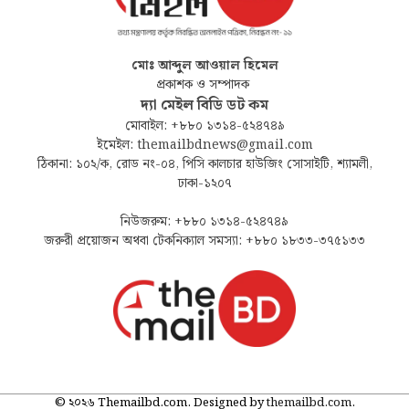
মোঃ আব্দুল আওয়াল হিমেল
প্রকাশক ও সম্পাদক
দ্যা মেইল বিডি ডট কম
মোবাইল: +৮৮০ ১৩১৪-৫২৪৭৪৯
ইমেইল: themailbdnews@gmail.com
ঠিকানা: ১০২/ক, রোড নং-০৪, পিসি কালচার হাউজিং সোসাইটি, শ্যামলী,
ঢাকা-১২০৭
নিউজরুম: +৮৮০ ১৩১৪-৫২৪৭৪৯
জরুরী প্রয়োজন অথবা টেকনিক্যাল সমস্যা: +৮৮০ ১৮৩৩-৩৭৫১৩৩
© ২০২৬ Themailbd.com. Designed by
themailbd.com
.