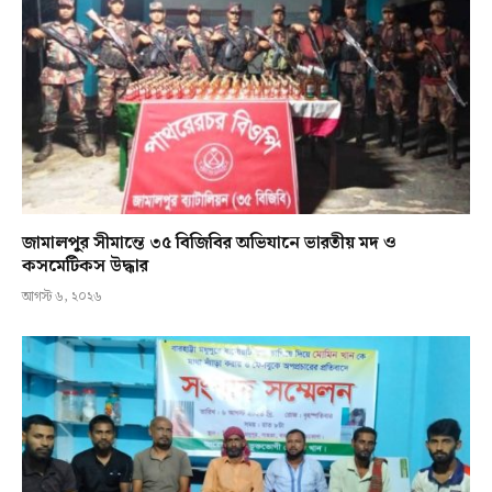
জামালপুর সীমান্তে ৩৫ বিজিবির অভিযানে ভারতীয় মদ ও
কসমেটিকস উদ্ধার
আগস্ট ৬, ২০২৬