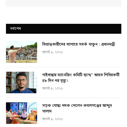
সর্বশেষ
বিভ্রান্তকারীদের ব্যাপারে সতর্ক থাকুন : প্রধানমন্ত্রী
আগস্ট ৯, ২০২৬
গাইবান্ধায় ম্যানেজিং কমিটি দ্বন্দ্বে” আহত শিবিরকর্মী
৪৮ দিন পর মৃত্যু।
আগস্ট ৯, ২০২৬
সড়ক যোদ্ধা পদক পেলেন কমলগঞ্জের আব্দুস
সালাম
আগস্ট ৯, ২০২৬