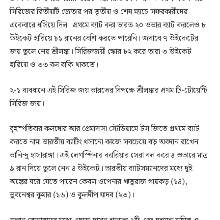
সিরিজের দ্বিতীয়টি জেতার পর তৃতীয় ও শেষ ম্যাচে সফরকারীদের
একেবারে ধসিয়ে দিল। প্রথমে ব্যাট করা ভারত ২০ ওভার ব্যাট করলেও ৮
উইকেট হারিয়ে ৮১ রানের বেশি করতে পারেনি। জবাবে ৭ উইকেটের
জয় তুলে নেয় শ্রীলঙ্কা। সিরিজজয়ী স্কোর ৮২ করে তারা ৩ উইকেট
হারিয়ে ও ৩৩ বল বাকি থাকতে।
২-১ ব্যবধানে এই সিরিজ জয় ভারতের বিপক্ষে শ্রীলঙ্কার প্রথম টি-টোয়েন্টি
সিরিজ জয়।
বৃহস্পতিবার কলম্বোর আর প্রেমাদাসা স্টেডিয়ামে টস জিতে প্রথমে ব্যাট
করতে নামা ভারতীয় ব্যাটিং ধসানো কাজে সবচেয়ে বড় অবদান রাখেন
ভানিন্দু হাসারাঙ্গা। এই লেগস্পিনার ক্যারিয়ার সেরা বল করে ৪ ওভারে মাত্র
৯ রান দিয়ে তুলে নেন ৪ উইকেট। ভারতীয় ব্যাটসম্যানদের মধ্যে দুই
অঙ্কের ঘরে যেতে পারেন কেবল ওপেনার ঋতুরাজ গায়কড় (১৪),
ভুবনেশ্বর কুমার (১৬) ও কুলদীপ যাদব (২৩)।