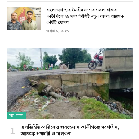
বাংলাদেশ ছাত্র মৈত্রীর যশোর জেলা শাখার
কাউন্সিলে ২১ সদস্যবিশিষ্ট নতুন জেলা আহ্বায়ক
কমিটি ঘোষণা
আগস্ট ৯, ২০২৬
সারা বাংলা
এলজিইডি-পাউবোর অবহেলায় কালীগঞ্জে মরণফাঁদ,
আতঙ্কে পথচারী ও চালকরা