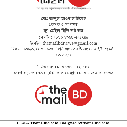
মোঃ আব্দুল আওয়াল হিমেল
প্রকাশক ও সম্পাদক
দ্যা মেইল বিডি ডট কম
মোবাইল: +৮৮০ ১৩১৪-৫২৪৭৪৯
ইমেইল: themailbdnews@gmail.com
ঠিকানা: ১০২/ক, রোড নং-০৪, পিসি কালচার হাউজিং সোসাইটি, শ্যামলী,
ঢাকা-১২০৭
নিউজরুম: +৮৮০ ১৩১৪-৫২৪৭৪৯
জরুরী প্রয়োজন অথবা টেকনিক্যাল সমস্যা: +৮৮০ ১৮৩৩-৩৭৫১৩৩
© ২০২৬ Themailbd.com. Designed by
themailbd.com
.