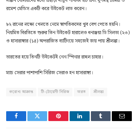
লঙ্কান বোলারদের মধ্যে এছাড়া দাসুন শানাকা ২টি এবং দুশমন্থ চামিরা ও
রমেশ মেন্ডিস একটি করে উইকেট লাভ করেন।
৮২ রানের লক্ষ্যে খেলতে নেমে স্বাগতিকদের খুব বেগ পেতে হয়নি।
নিয়মিত বিরতিতে শুরুর তিন উইকেট হারালেও ধনাঞ্জয়া ডি সিলভা (২৩)
ও হাসারাঙ্গার (১৪) অপরাজিত ব্যাটিংয়ে সহজেই জয় পায় শ্রীলঙ্কা।
ভারতের হয়ে তিনটি উইকেটই নেন স্পিনার রাহুল চাহার।
ম্যাচ সেরার পাশাপাশি সিরিজ সেরাও হন হাসারাঙ্গা।
করোনা আক্রান্ত
টি-টোয়েন্টি সিরিজ
ভারত
শ্রীলঙ্কা
Facebook
Twitter
Pinterest
LinkedIn
Tumblr
Email