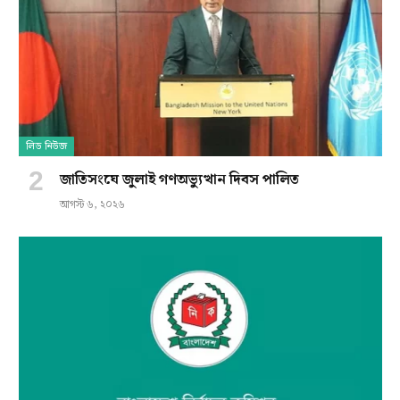
লিড নিউজ
জাতিসংঘে জুলাই গণঅভ্যুত্থান দিবস পালিত
আগস্ট ৬, ২০২৬