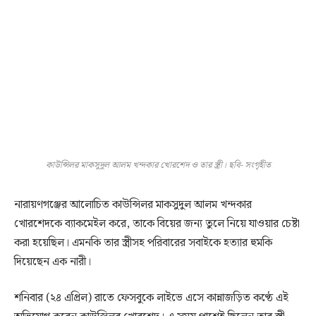
কাউন্সিলর মাকসুদুল আলম খন্দকার খোরশেদ ও তার স্ত্রী। ছবি- সংগৃহীত
নারায়ণগঞ্জের আলোচিত কাউন্সিলর মাকসুদুল আলম খন্দকার
খোরশেদকে ব্যাকমেইল করে, তাকে বিয়ের জন্য তুলে নিয়ে যাওয়ার চেষ্টা
করা হয়েছিল। এমনকি তার স্ত্রীসহ পরিবারের সবাইকে হত্যার হুমকি
দিয়েছেন এক নারী।
শনিবার (২৪ এপ্রিল) রাতে ফেসবুকে লাইভে এসে কান্নাজড়িত কণ্ঠে এই