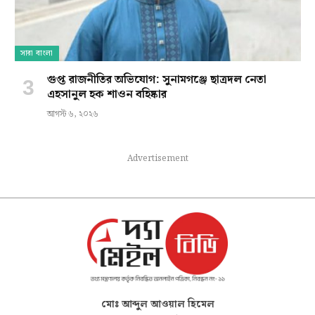
সারা বাংলা
গুপ্ত রাজনীতির অভিযোগ: সুনামগঞ্জে ছাত্রদল নেতা
এহসানুল হক শাওন বহিষ্কার
আগস্ট ৬, ২০২৬
Advertisement
মোঃ আব্দুল আওয়াল হিমেল