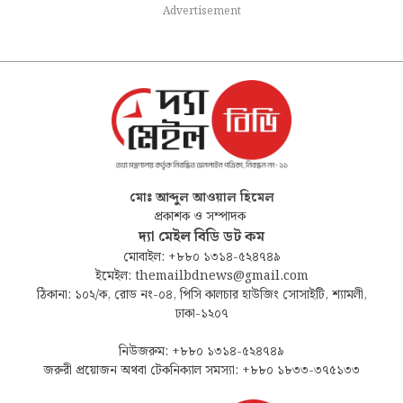
Advertisement
মোঃ আব্দুল আওয়াল হিমেল
প্রকাশক ও সম্পাদক
দ্যা মেইল বিডি ডট কম
মোবাইল: +৮৮০ ১৩১৪-৫২৪৭৪৯
ইমেইল: themailbdnews@gmail.com
ঠিকানা: ১০২/ক, রোড নং-০৪, পিসি কালচার হাউজিং সোসাইটি, শ্যামলী,
ঢাকা-১২০৭
নিউজরুম: +৮৮০ ১৩১৪-৫২৪৭৪৯
জরুরী প্রয়োজন অথবা টেকনিক্যাল সমস্যা: +৮৮০ ১৮৩৩-৩৭৫১৩৩