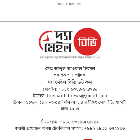
Advertisement
মোঃ আব্দুল আওয়াল হিমেল
প্রকাশক ও সম্পাদক
দ্যা মেইল বিডি ডট কম
মোবাইল: +৮৮০ ১৩১৪-৫২৪৭৪৯
ইমেইল: themailbdnews@gmail.com
ঠিকানা: ১০২/ক, রোড নং-০৪, পিসি কালচার হাউজিং সোসাইটি, শ্যামলী,
ঢাকা-১২০৭
নিউজরুম: +৮৮০ ১৩১৪-৫২৪৭৪৯
জরুরী প্রয়োজন অথবা টেকনিক্যাল সমস্যা: +৮৮০ ১৮৩৩-৩৭৫১৩৩