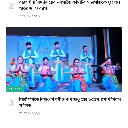
বারহাট্টায় বিদ্যালয়ের নবগঠিত কমিটির সভাপতিকে ফুলেল
শুভেচ্ছা ও বরণ
আগস্ট ৬, ২০২৬
সারা বাংলা
বিরিশিরিতে বিশ্বকবি রবীন্দ্রনাথ ঠাকুরের ৮৫তম প্রয়াণ দিবস
পালিত
আগস্ট ৬, ২০২৬