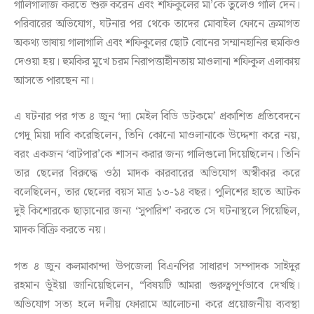
গালিগালাজ করতে শুরু করেন এবং শফিকুলের মা’কে তুলেও গালি দেন।
পরিবারের অভিযোগ, ঘটনার পর থেকে তাদের মোবাইল ফোনে ক্রমাগত
অকথ্য ভাষায় গালাগালি এবং শফিকুলের ছোট বোনের সম্মানহানির হুমকিও
দেওয়া হয়। হুমকির মুখে চরম নিরাপত্তাহীনতায় মাওলানা শফিকুল এলাকায়
আসতে পারছেন না।
এ ঘটনার পর গত ৪ জুন ‌‘দ্যা মেইল বিডি ডটকমে’ প্রকাশিত প্রতিবেদনে
গেদু মিয়া দাবি করেছিলেন, তিনি কোনো মাওলানাকে উদ্দেশ্য করে নয়,
বরং একজন ‘বাটপার’কে শাসন করার জন্য গালিগুলো দিয়েছিলেন। তিনি
তার ছেলের বিরুদ্ধে ওঠা মাদক কারবারের অভিযোগ অস্বীকার করে
বলেছিলেন, তার ছেলের বয়স মাত্র ১৩-১৪ বছর। পুলিশের হাতে আটক
দুই কিশোরকে ছাড়ানোর জন্য ‘সুপারিশ’ করতে সে ঘটনাস্থলে গিয়েছিল,
মাদক বিক্রি করতে নয়।
গত ৪ জুন কলমাকান্দা উপজেলা বিএনপির সাধারণ সম্পাদক সাইদুর
রহমান ভূঁইয়া জানিয়েছিলেন, “বিষয়টি আমরা গুরুত্বপূর্ণভাবে দেখছি।
অভিযোগ সত্য হলে দলীয় ফোরামে আলোচনা করে প্রয়োজনীয় ব্যবস্থা