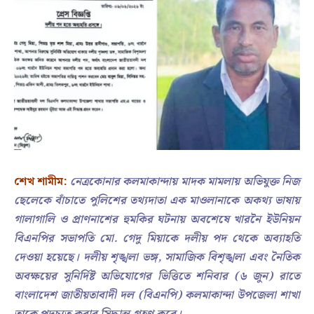
শেখ শামীম:
নেত্রকোনার কলমাকান্দায় মাদক মামলায় অভিযুক্ত নিজ
ছেলেকে বাঁচাতে পুলিশের তথ্যদাতা এক মাওলানাকে অকথ্য ভাষায়
গালাগালি ও প্রাণনাশের হুমকির ঘটনায় অবশেষে খারনৈ ইউনিয়ন
বিএনপির সভাপতি মো. গেদু মিয়াকে দলীয় পদ থেকে অব্যাহতি
দেওয়া হয়েছে। দলীয় শৃঙ্খলা ভঙ্গ, সামাজিক বিশৃঙ্খলা এবং নৈতিক
অবক্ষয়ের সুনির্দিষ্ট অভিযোগের ভিত্তিতে শনিবার (৬ জুন) রাতে
বাংলাদেশ জাতীয়তাবাদী দল (বিএনপি) কলমাকান্দা উপজেলা শাখা