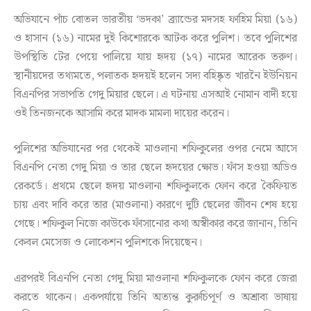
অভিযানে পাঁচ বোতল ভারতীয় ‘ভদকা’ ব্র্যান্ডের মদসহ ফাহিম মিয়া (১৬)
ও হাসান (১৬) নামের দুই কিশোরকে আটক করে পুলিশ। তবে পুলিশের
উপস্থিতি টের পেয়ে পালিয়ে যায় হৃদয় (১৭) নামের আরেক তরুণ।
স্থানীয়দের তথ্যমতে, পলাতক হৃদয়ই হলেন সদ্য বহিষ্কৃত খারনৈ ইউনিয়ন
বিএনপির সভাপতি গেদু মিয়ার ছেলে। এ ঘটনায় এসআই নোমান বাদী হয়ে
ওই তিনজনকে আসামি করে মাদক মামলা দায়ের করেন।
পুলিশের অভিযানের পর থেকেই মাওলানা শফিকুলের ওপর নেমে আসে
বিএনপি নেতা গেদু মিয়া ও তার ছেলে হৃদয়ের ক্ষোভ। ফাঁস হওয়া অডিও
রেকর্ডে। প্রথমে ছেলে হৃদয় মাওলানা শফিকুলকে ফোন করে কৈফিয়ত
চায় এবং দাবি করে তার (মাওলানা) কারণে দুটি ছেলের জীবন শেষ হয়ে
গেছে। শফিকুল নিজে কাউকে ফাঁসানোর কথা অস্বীকার করে জানান, তিনি
কেবল মেসেজ ও লোকেশন পুলিশকে দিয়েছেন।
এরপরই বিএনপি নেতা গেদু মিয়া মাওলানা শফিকুলকে ফোন করে জেরা
করতে থাকেন। একপর্যায়ে তিনি অত্যন্ত কুরুচিপূর্ণ ও অশ্রাব্য ভাষায়