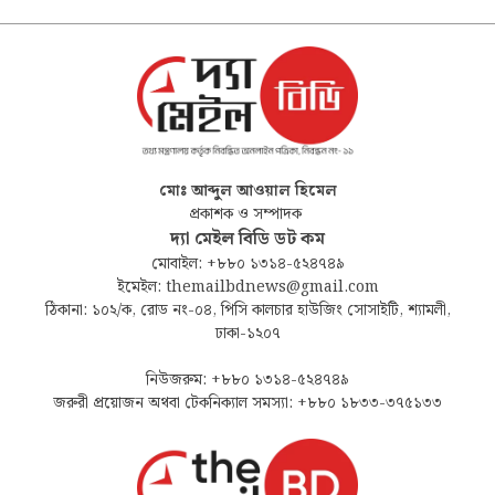
মোঃ আব্দুল আওয়াল হিমেল
প্রকাশক ও সম্পাদক
দ্যা মেইল বিডি ডট কম
মোবাইল: +৮৮০ ১৩১৪-৫২৪৭৪৯
ইমেইল: themailbdnews@gmail.com
ঠিকানা: ১০২/ক, রোড নং-০৪, পিসি কালচার হাউজিং সোসাইটি, শ্যামলী,
ঢাকা-১২০৭
নিউজরুম: +৮৮০ ১৩১৪-৫২৪৭৪৯
জরুরী প্রয়োজন অথবা টেকনিক্যাল সমস্যা: +৮৮০ ১৮৩৩-৩৭৫১৩৩