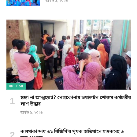
আগস্ট ৬, ২০২৬
সারা বাংলা
হত্যা না আত্মহত্যা? নেত্রকোনায় ওয়ালটন শোরুম কর্মচারীর
লাশ উদ্ধার
আগস্ট ৬, ২০২৬
কলমাকান্দায় ৩১ বিজিবি’র পৃথক অভিযানে মাদকসহ ৩