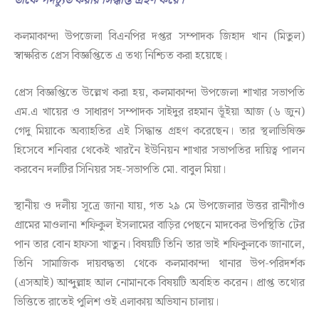
তাকে পদচ্যুত করার সিদ্ধান্ত গ্রহণ করে।
কলমাকান্দা উপজেলা বিএনপির দপ্তর সম্পাদক জিহাদ খান (মিতুল)
স্বাক্ষরিত প্রেস বিজ্ঞপ্তিতে এ তথ্য নিশ্চিত করা হয়েছে।
প্রেস বিজ্ঞপ্তিতে উল্লেখ করা হয়, কলমাকান্দা উপজেলা শাখার সভাপতি
এম.এ খায়ের ও সাধারণ সম্পাদক সাইদুর রহমান ভূঁইয়া আজ (৬ জুন)
গেদু মিয়াকে অব্যাহতির এই সিদ্ধান্ত গ্রহণ করেছেন। তার স্থলাভিষিক্ত
হিসেবে শনিবার থেকেই খারনৈ ইউনিয়ন শাখার সভাপতির দায়িত্ব পালন
করবেন দলটির সিনিয়র সহ-সভাপতি মো. বাবুল মিয়া।
স্থানীয় ও দলীয় সূত্রে জানা যায়, গত ২৯ মে উপজেলার উত্তর রানীগাঁও
গ্রামের মাওলানা শফিকুল ইসলামের বাড়ির পেছনে মাদকের উপস্থিতি টের
পান তার বোন হাফসা খাতুন। বিষয়টি তিনি তার ভাই শফিকুলকে জানালে,
তিনি সামাজিক দায়বদ্ধতা থেকে কলমাকান্দা থানার উপ-পরিদর্শক
(এসআই) আব্দুল্লাহ আল নোমানকে বিষয়টি অবহিত করেন। প্রাপ্ত তথ্যের
ভিত্তিতে রাতেই পুলিশ ওই এলাকায় অভিযান চালায়।