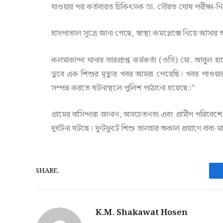
যাওয়ার পর কর্তব্যরত চিকিৎসক ডা. সৌরভ ঘোষ পরীক্ষা-নি
হাসপাতাল সূত্রে জানা গেছে, স্বাস্থ্য কমপ্লেক্সে নিয়ে আসা
কলমাকান্দা থানার ভারপ্রাপ্ত কর্মকর্তা (ওসি) মো. আবুল 
ডুবে এক শিশুর মৃত্যুর খবর আমরা পেয়েছি। খবর পাওয়া
সম্পন্ন করতে ঘটনাস্থলে পুলিশ পাঠানো হয়েছে।”
গ্রামের বাসিন্দারা জানান, অসচেতনতা এবং গ্রামীণ পরিবে
দুর্ঘটনা ঘটছে। ফুটফুটে শিশু তালহার অকাল প্রয়াণে বাব
SHARE.
K.M. Shakawat Hosen