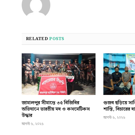
RELATED
POSTS
জামালপুর সীমান্তে ৩৫ বিজিবির
গুজব ছড়িয়ে স
অভিযানে ভারতীয় মদ ও কসমেটিকস
শাস্তি, বিচারের
উদ্ধার
আগস্ট ৬, ২০২৬
আগস্ট ৬, ২০২৬