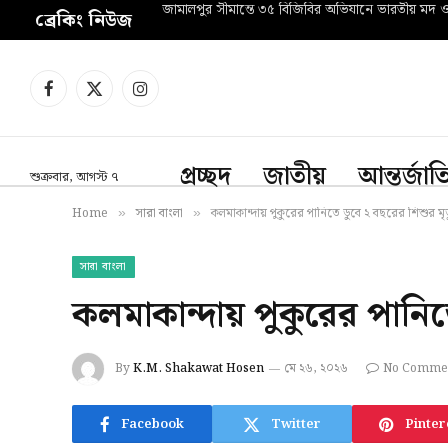
জামালপুর সীমান্তে ৩৫ বিজিবির অভিযানে ভারতীয় মদ 
ব্রেকিং নিউজ
Facebook
X
Instagram
(Twitter)
প্রচ্ছদ
জাতীয়
আন্তর্জা
শুক্রবার, আগস্ট ৭
Home
সারা বাংলা
কলমাকান্দায় পুকুরের পানিতে ডুবে ২ বছরের শিশুর মৃত্
»
»
সারা বাংলা
কলমাকান্দায় পুকুরের পানিতে
By
K.M. Shakawat Hosen
মে ২৬, ২০২৬
No Comme
Facebook
Twitter
Pinter