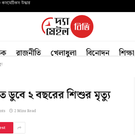
ও কসমেটিকস উদ্ধার
তিক
রাজনীতি
খেলাধুলা
বিনোদন
শিক্ষা
যু
 ডুবে ২ বছরের শিশুর মৃত্যু
nts
2 Mins Read
est