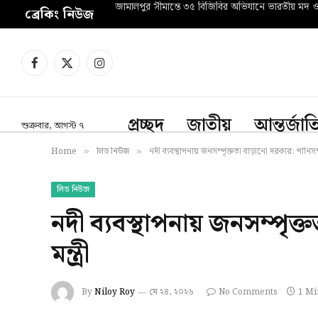
জামালপুর সীমান্তে ৩৫ বিজিবির অভিযানে ভারতীয় মদ 
ব্রেকিং নিউজ
Facebook
X
Instagram
(Twitter)
প্রচ্ছদ
জাতীয়
আন্তর্জা
শুক্রবার, আগস্ট ৭
Home
লিড নিউজ
নদী ব্যবস্থাপনায় জনসম্পৃক্ততা বাড়ানো দরকার: পানিসম্প
»
»
লিড নিউজ
নদী ব্যবস্থাপনায় জনসম্পৃক
মন্ত্রী
By
Niloy Roy
মে ২৪, ২০২৬
No Comments
1 Mi