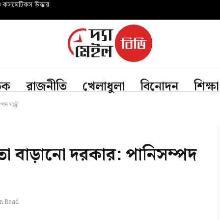
ও কসমেটিকস উদ্ধার
তিক
রাজনীতি
খেলাধুলা
বিনোদন
শিক্ষা
দ মন্ত্রী
্ততা বাড়ানো দরকার: পানিসম্পদ
n Read