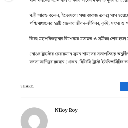
খাল খননের সঙ্গে খাল ও নদীর অবৈধ দখল ও দূষণ প্রতিরোধে
মন্ত্রী আরও বলেন, ইতোমধ্যে পদ্মা ব্যারাজ প্রকল্প পাস হয়েছ
পশ্চিমাঞ্চলের ২৪টি জেলার জীবন-জীবিকা, কৃষি, মৎস্য ও 
তিস্তা মহাপরিকল্পনার বিশেষজ্ঞ মতামত ও সমীক্ষা শেষ হলে স
‎নোঙর ট্রাস্টের চেয়ারম্যান সুমন শামসের সভাপতিত্বে অ
সদস্য আনিছুর রহমান খোকন, বিজিসি ট্রাস্ট ইউনিভার্সিটির 
SHARE.
Niloy Roy