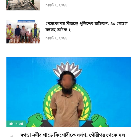
আগস্ট ৭, ২০২৬
নেত্রকোনার সীমান্তে পুলিশের অভিযান: ৪০ বোতল
মদসহ আটক ২
আগস্ট ৭, ২০২৬
সারা বাংলা
মগড়া নদীর পাড়ে কিশোরীকে ধর্ষণ, গৌরীপুর থেকে মূল