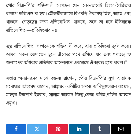
পৌর বিএনপি’র শক্তিশালী সংগঠন যেন কোনভাবেই হিংসা-বৈরিতার
কারণে ক্ষতিগ্রস্ত না হয়। মৌলভীবাজারে বিএনপি ঐক্যবদ্ধ ছিল, আছে এবং
থাকবে। নেতৃত্বের জন্য প্রতিযোগিতা থাকবে, তবে তা হবে ইতিবাচক
প্রতিযোগিতা—প্রতিহিংসার নয়।
সুস্থ প্রতিযোগিতা সংগঠনকে শক্তিশালী করে, আর প্রতিহিংসা দুর্বল করে।
আমরা সকল ভেদাভেদ ভুলে ঐক্যের পথে এগিয়ে যাব এবং গণতন্ত্র ও
জনগণের অধিকার প্রতিষ্ঠার আন্দোলনে একসাথে ঐক্যবদ্ধ হয়ে থাকব।”
সভায় অন্যান্যদের মাঝে বক্তব্য রাখেন, পৌর বিএনপি’র যুগ্ম আহ্বায়ক
মনোয়ার আহমেদ রহমান, আহ্বায়ক কমিটির সদস্য আনিসুজ্জামান বায়েস,
মাহবুব ইজদানি ইমরান, সালাম আহমদ জিতু,রেজা করিম,নাসির আহমদ
প্রমুখ।
Facebook
Twitter
Pinterest
LinkedIn
Tumblr
Email