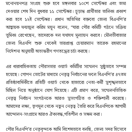
মনোনয়নপত্র সংগ্রহ শুরু হবে মঙ্গলবার ১০শে সেপ্টেম্বর এবং জমা
দেওয়ার শেষ দিন বুধবার ১১ সেপ্টেম্বর। চূড়ান্ত প্রার্থীতার তালিকা প্রকাশ
করা হবে ১২ই সেপ্টেম্বর। প্রধান অতিথির বক্তব্যে জেলা বিএনপি’র
আহ্বায়ক ফয়জুল করিম ময়ূন বলেন, “যারা পৌর কমিটি গঠনে সক্রিয়
ভূমিকা রেখেছেন, তাদেরকে দল যথাযথ মূল্যায়ন করবে। মৌলভীবাজার
জেলা বিএনপি শুরু থেকেই ভারপ্রাপ্ত চেয়ারম্যান তারেক রহমানের
নির্দেশনা অনুযায়ী অভ্যন্তরীণ গণতন্ত্রের চর্চা করছে।
এর ধারাবাহিকতায় পৌরসভার ওয়ার্ড কমিটির সম্মেলন সুষ্ঠুভাবে সম্পন্ন
হয়েছে। গোপন ভোটের মাধ্যমে নেতৃত্ব নির্বাচনের ফলে বিএনপি’র ৪৭তম
প্রতিষ্ঠাবার্ষিকীতে প্রতিটি ওয়ার্ড থেকে হাজারো নেতা-কর্মী সুশৃঙ্খলভাবে
মিছিল নিয়ে অনুষ্ঠানে যোগ দিয়েছে। এটি প্রমাণ করে, সম্মেলনভিত্তিক
নেতৃত্ব নির্বাচন সংগঠনকে আরও সুসংগঠিত ও শক্তিশালী করেছে।
আমাদের লক্ষ্য, তৃণমূল থেকে নতুন নেতৃত্ব তৈরি করে বিএনপিকে আগামী
আন্দোলন-সংগ্রামে আরও ঐক্যবদ্ধ,গতিশীল ও সক্ষম করা।
পৌর বিএনপি’র নেতৃবৃন্দকে আমি বিশেষভাবে বলছি, জেলা সদর হিসেবে