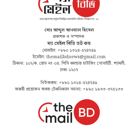
মোঃ আব্দুল আওয়াল হিমেল
প্রকাশক ও সম্পাদক
দ্যা মেইল বিডি ডট কম
মোবাইল: +৮৮০ ১৩১৪-৫২৪৭৪৯
ইমেইল: themailbdnews@gmail.com
ঠিকানা: ১০২/ক, রোড নং-০৪, পিসি কালচার হাউজিং সোসাইটি, শ্যামলী,
ঢাকা-১২০৭
নিউজরুম: +৮৮০ ১৩১৪-৫২৪৭৪৯
জরুরী প্রয়োজন অথবা টেকনিক্যাল সমস্যা: +৮৮০ ১৮৩৩-৩৭৫১৩৩