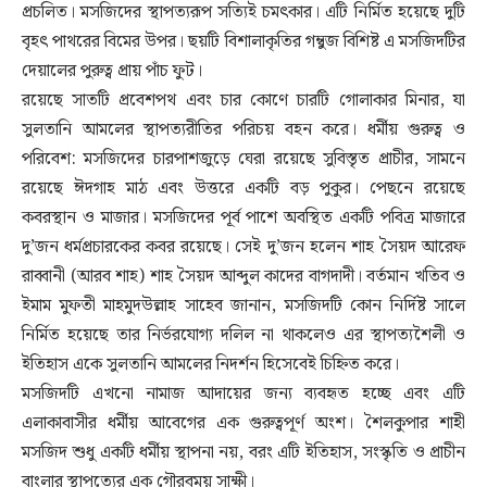
প্রচলিত। মসজিদের স্থাপত্যরূপ সত্যিই চমৎকার। এটি নির্মিত হয়েছে দুটি
বৃহৎ পাথরের বিমের উপর। ছয়টি বিশালাকৃতির গম্বুজ বিশিষ্ট এ মসজিদটির
দেয়ালের পুরুত্ব প্রায় পাঁচ ফুট।
রয়েছে সাতটি প্রবেশপথ এবং চার কোণে চারটি গোলাকার মিনার, যা
সুলতানি আমলের স্থাপত্যরীতির পরিচয় বহন করে। ধর্মীয় গুরুত্ব ও
পরিবেশ: মসজিদের চারপাশজুড়ে ঘেরা রয়েছে সুবিস্তৃত প্রাচীর, সামনে
রয়েছে ঈদগাহ মাঠ এবং উত্তরে একটি বড় পুকুর। পেছনে রয়েছে
কবরস্থান ও মাজার। মসজিদের পূর্ব পাশে অবস্থিত একটি পবিত্র মাজারে
দু’জন ধর্মপ্রচারকের কবর রয়েছে। সেই দু’জন হলেন শাহ সৈয়দ আরেফ
রাব্বানী (আরব শাহ) শাহ সৈয়দ আব্দুল কাদের বাগদাদী। বর্তমান খতিব ও
ইমাম মুফতী মাহমুদউল্লাহ সাহেব জানান, মসজিদটি কোন নির্দিষ্ট সালে
নির্মিত হয়েছে তার নির্ভরযোগ্য দলিল না থাকলেও এর স্থাপত্যশৈলী ও
ইতিহাস একে সুলতানি আমলের নিদর্শন হিসেবেই চিহ্নিত করে।
মসজিদটি এখনো নামাজ আদায়ের জন্য ব্যবহৃত হচ্ছে এবং এটি
এলাকাবাসীর ধর্মীয় আবেগের এক গুরুত্বপূর্ণ অংশ। শৈলকুপার শাহী
মসজিদ শুধু একটি ধর্মীয় স্থাপনা নয়, বরং এটি ইতিহাস, সংস্কৃতি ও প্রাচীন
বাংলার স্থাপত্যের এক গৌরবময় সাক্ষী।