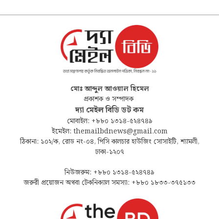
মোঃ আব্দুল আওয়াল হিমেল
প্রকাশক ও সম্পাদক
দ্যা মেইল বিডি ডট কম
মোবাইল: +৮৮০ ১৩১৪-৫২৪৭৪৯
ইমেইল: themailbdnews@gmail.com
ঠিকানা: ১০২/ক, রোড নং-০৪, পিসি কালচার হাউজিং সোসাইটি, শ্যামলী,
ঢাকা-১২০৭
নিউজরুম: +৮৮০ ১৩১৪-৫২৪৭৪৯
জরুরী প্রয়োজন অথবা টেকনিক্যাল সমস্যা: +৮৮০ ১৮৩৩-৩৭৫১৩৩