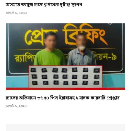
অসময়ে তরমুজ চাষে কৃষকের দৃষ্টান্ত স্থাপন
আগস্ট ৯, ২০২৬
র‍্যাবের অভিযানে ৩৬৫০ পিস ইয়াবাসহ ২ মাদক কারবারি গ্রেপ্তার
আগস্ট ৯, ২০২৬