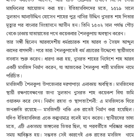
মানত করতেও আসেন, আর প্রতি শুক্রবার এখানে বিশেষ দোয়া
মাহফিলের আয়োজন করা হয়। ইতিহাসবিদদের মতে, ১৫১৯ সালে
সুলতান আলাউদ্দিন হোসেন শাহের পুত্র নাসির উদ্দিন নুসরত শাহ পিতার
মৃত্যুর পর বাংলার সিংহাসনে আসীন হন। তিনি ১৫৩২ সাল পর্যন্ত গৌড়
থেকে ঢাকায় যাতায়াতের পথে কয়েকবার শৈলকুপায় অবস্থান করেন।
তার সঙ্গী ছিলেন আরবদেশীয় ধর্মপ্রচারক শাহ আরব ও সৈয়দ আব্দুল
কাদের বাগদাদী। পরে তারা শৈলকুপাতেই ধর্ম প্রচারের উদ্দেশ্যে স্থায়ীভাবে
বসবাস শুরু করেন। ধারণা করা হয়, নুসরত শাহের নির্দেশে শাহ আরব
একটি মসজিদ নির্মাণ করেন, যা আজকের শৈলকুপা শাহী মসজিদ নামে
পরিচিত।
মসজিদটি শৈলকুপা উপজেলার দরগাপাড়া এলাকায় অবস্থিত। মসজিদের
স্থায়ী রক্ষণাবেক্ষণের জন্য সুলতান নুসরত শাহ কয়েকশ বিঘা জমি
ওয়াকফ করে দেন। নির্মাণ রহস্য ও স্থাপত্যশৈলী: এ মসজিদকে ঘিরে
জনশ্রুতি রয়েছে— মসজিদটি নাকি এক রাতেই নির্মাণ করা হয়েছিল।
যদিও ইতিহাসবিদরা একে কল্পনামাত্র বলেই মনে করেন। স্থানীয়দের ভাষ্য
মতে, এটি একসময় জঙ্গলের ভিতর ছিল, যা পরবর্তীতে পরিষ্কার করার
সময় আবিষ্কৃত হয়। সম্ভবত সেই কারণেই এক রাতের মসজিদ নামে