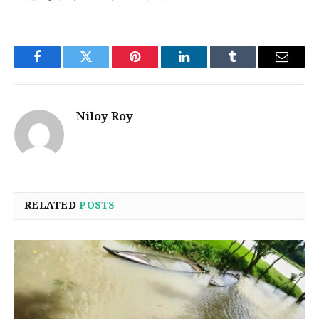
Facebook
Twitter
Pinterest
LinkedIn
Tumblr
Email
Niloy Roy
RELATED
POSTS