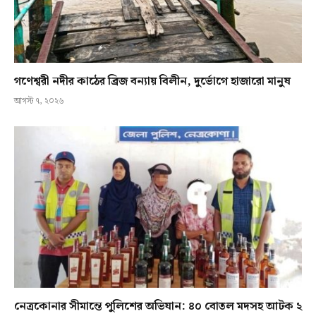
গণেশ্বরী নদীর কাঠের ব্রিজ বন্যায় বিলীন, দুর্ভোগে হাজারো মানুষ
আগস্ট ৭, ২০২৬
নেত্রকোনার সীমান্তে পুলিশের অভিযান: ৪০ বোতল মদসহ আটক ২