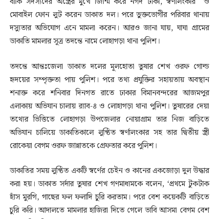
বাকি সদস্যদের অস্ত্রের মুখে জিম্মি করে নগদ টাকা, স্বর্ণালংকার ও
মোবাইল ফোন লুট করেন ডাকাত দল। পরে ভুক্তভোগীর পরিবার থানায়
দস্যুতার অভিযোগ এনে মামলা করেন। আরও জানা যায়, ঘাঘা গ্রামের
ডাকাতি মামলার সূত্র তদন্তে নামে লোহাগড়া থানা পুলিশ।
তদন্তে আন্তঃজেলা ডাকাত দলের মূলহোতা তুষার শেখ ওরফ গোল্ড
হৃদয়ের সম্পৃক্ততা পায় পুলিশ। পরে তথ্য প্রযুক্তির সহায়তায় অবস্থান
শনাক্ত করে শনিবার দিনগত রাতে ঢাকার বিমানবন্দরের আজমপুর
এলাকায় অভিযান চালায় র
্যাব-৪ ও লোহাগড়া থানা পুলিশ। তুষারের দেয়া
তথ্যের ভিত্তিতে লোহাগড়া উপজেলার নোয়াগ্রাম তার নিজ বাড়িতে
অভিযান চালিয়ে ডাকাতিকালে লুণ্ঠিত স্বর্ণালংকার সহ তার দ্বিতীয় স্ত্রী
রোকেয়া বেগম ওরফ জান্নাতকে গ্রেফতার করে পুলিশ।
ডাকাতির সময় লুণ্ঠিত একটি স্বর্ণের চেইন ও কানের একজোড়া দুল উদ্ধার
করা হয়। ডাকাত সর্দার তুষার শেখ গণমাধ্যমকে বলেন, ‘প্রথমে টুকটাক
হাঁস মুরগি, গাছের ফল ফলাদি চুরি করতাম। পরে বেশ কয়েকটি বাড়িতে
চুরি করি। আদালতে মামলার হাজিরা দিতে গেলে ভাবি আসমা বেগম বেশ