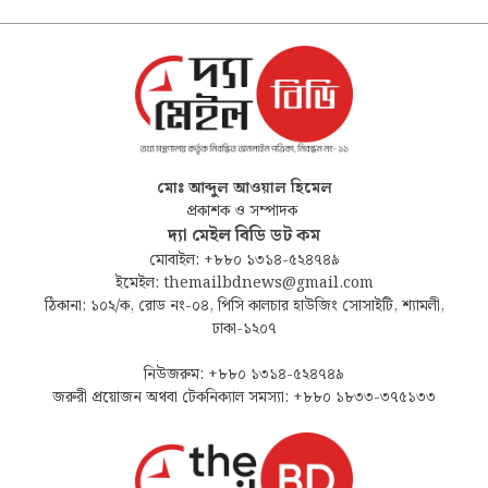
মোঃ আব্দুল আওয়াল হিমেল
প্রকাশক ও সম্পাদক
দ্যা মেইল বিডি ডট কম
মোবাইল: +৮৮০ ১৩১৪-৫২৪৭৪৯
ইমেইল: themailbdnews@gmail.com
ঠিকানা: ১০২/ক, রোড নং-০৪, পিসি কালচার হাউজিং সোসাইটি, শ্যামলী,
ঢাকা-১২০৭
নিউজরুম: +৮৮০ ১৩১৪-৫২৪৭৪৯
জরুরী প্রয়োজন অথবা টেকনিক্যাল সমস্যা: +৮৮০ ১৮৩৩-৩৭৫১৩৩