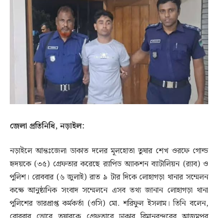
জেলা প্রতিনিধি, নড়াইল:
নড়াইলে আন্তঃজেলা ডাকাত দলের মূলহোতা তুষার শেখ ওরফে গোল্ড
হৃদয়কে (৩৫) গ্রেফতার করেছে র‌্যাপিড অ্যাকশন ব্যাটালিয়ন (র‌্যাব) ও
পুলিশ। রোববার (৬ জুলাই) রাত ৯ টার দিকে লোহাগড়া থানার সম্মেলন
কক্ষে আনুষ্ঠানিক সংবাদ সম্মেলনে এসব তথ্য জানান লোহাগড়া থানা
পুলিশের ভারপ্রাপ্ত কর্মকর্তা (ওসি) মো. শরিফুল ইসলাম। তিনি বলেন,
রোববার ভোরে তুষারকে গ্রেফতারে ঢাকার বিমানবন্দরের আজমপুর