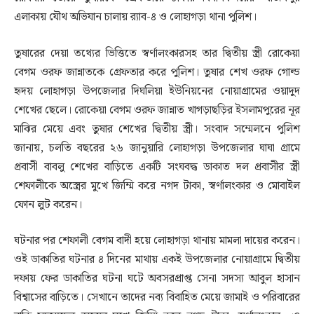
এলাকায় যৌথ অভিযান চালায় র
্যাব-৪ ও লোহাগড়া থানা পুলিশ।
তুষারের দেয়া তথ্যের ভিত্তিতে স্বর্ণালংকারসহ তার দ্বিতীয় স্ত্রী রোকেয়া
বেগম ওরফ জান্নাতকে গ্রেফতার করে পুলিশ। তুষার শেখ ওরফ গোল্ড
হৃদয় লোহাগড়া উপজেলার দিঘলিয়া ইউনিয়নের নোয়াগ্রামের ওয়াদুদ
শেখের ছেলে। রোকেয়া বেগম ওরফ জান্নাত খাগড়াছড়ির ইসলামপুরের নূর
মাঝির মেয়ে এবং তুষার শেখের দ্বিতীয় স্ত্রী। সংবাদ সম্মেলনে পুলিশ
জানায়, চলতি বছরের ২৬ জানুয়ারি লোহাগড়া উপজেলার ঘাঘা গ্রামে
প্রবাসী বাবলু শেখের বাড়িতে একটি সংঘবদ্ধ ডাকাত দল প্রবাসীর স্ত্রী
শেফালীকে অস্ত্রের মুখে জিম্মি করে নগদ টাকা, স্বর্ণালংকার ও মোবাইল
ফোন লুট করেন।
ঘটনার পর শেফালী বেগম বাদী হয়ে লোহাগড়া থানায় মামলা দায়ের করেন।
ওই ডাকাতির ঘটনার ৪ দিনের মাথায় একই উপজেলার নোয়াগ্রামে দ্বিতীয়
দফায় ফের ডাকাতির ঘটনা ঘটে অবসরপ্রাপ্ত সেনা সদস্য আবুল হাসান
বিশ্বাসের বাড়িতে। সেখানে তাদের নব্য বিবাহিত মেয়ে জামাই ও পরিবারের