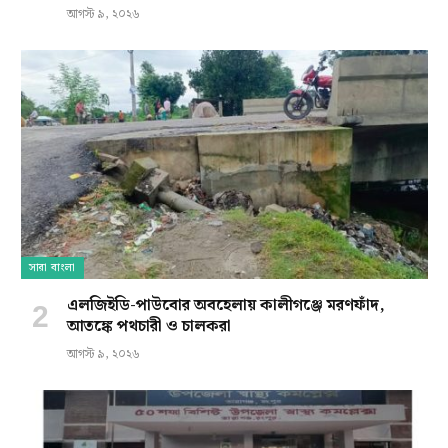
আগস্ট ৯, ২০২৬
সারা বাংলা
এলজিইডি-পাউবোর অবহেলায় কালীগঞ্জে মরণফাঁদ,
আতঙ্কে পথচারী ও চালকরা
আগস্ট ৯, ২০২৬