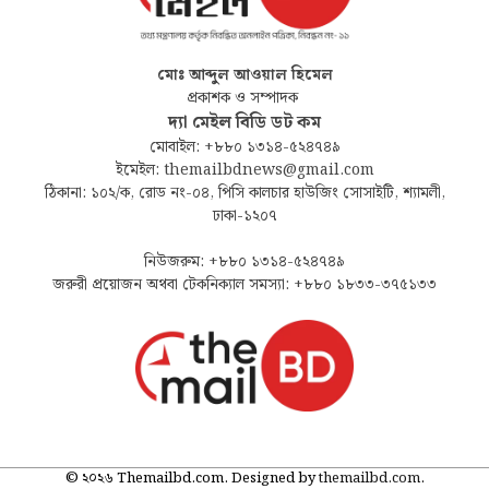
মোঃ আব্দুল আওয়াল হিমেল
প্রকাশক ও সম্পাদক
দ্যা মেইল বিডি ডট কম
মোবাইল: +৮৮০ ১৩১৪-৫২৪৭৪৯
ইমেইল: themailbdnews@gmail.com
ঠিকানা: ১০২/ক, রোড নং-০৪, পিসি কালচার হাউজিং সোসাইটি, শ্যামলী,
ঢাকা-১২০৭
নিউজরুম: +৮৮০ ১৩১৪-৫২৪৭৪৯
জরুরী প্রয়োজন অথবা টেকনিক্যাল সমস্যা: +৮৮০ ১৮৩৩-৩৭৫১৩৩
© ২০২৬ Themailbd.com. Designed by
themailbd.com
.