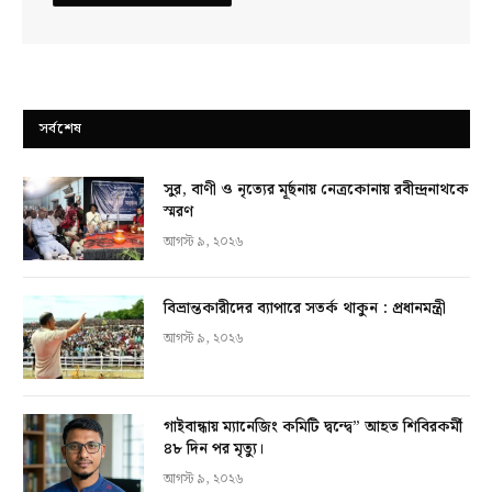
সর্বশেষ
সুর, বাণী ও নৃত্যের মূর্ছনায় নেত্রকোনায় রবীন্দ্রনাথকে
স্মরণ
আগস্ট ৯, ২০২৬
বিভ্রান্তকারীদের ব্যাপারে সতর্ক থাকুন : প্রধানমন্ত্রী
আগস্ট ৯, ২০২৬
গাইবান্ধায় ম্যানেজিং কমিটি দ্বন্দ্বে” আহত শিবিরকর্মী
৪৮ দিন পর মৃত্যু।
আগস্ট ৯, ২০২৬