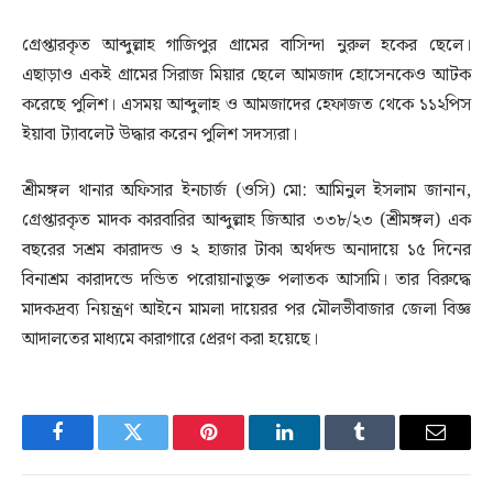
গ্রেপ্তারকৃত আব্দুল্লাহ গাজিপুর গ্রামের বাসিন্দা নুরুল হকের ছেলে।
এছাড়াও একই গ্রামের সিরাজ মিয়ার ছেলে আমজাদ হোসেনকেও আটক
করেছে পুলিশ। এসময় আব্দুলাহ ও আমজাদের হেফাজত থেকে ১১২পিস
ইয়াবা ট্যাবলেট উদ্ধার করেন পুলিশ সদস্যরা।
শ্রীমঙ্গল থানার অফিসার ইনচার্জ (ওসি) মো: আমিনুল ইসলাম জানান,
গ্রেপ্তারকৃত মাদক কারবারির আব্দুল্লাহ জিআর ৩৩৮/২৩ (শ্রীমঙ্গল) এক
বছরের সশ্রম কারাদন্ড ও ২ হাজার টাকা অর্থদন্ড অনাদায়ে ১৫ দিনের
বিনাশ্রম কারাদন্ডে দন্ডিত পরোয়ানাভুক্ত পলাতক আসামি। তার বিরুদ্ধে
মাদকদ্রব্য নিয়ন্ত্রণ আইনে মামলা দায়েরর পর মৌলভীবাজার জেলা বিজ্ঞ
আদালতের মাধ্যমে কারাগারে প্রেরণ করা হয়েছে।
Facebook
Twitter
Pinterest
LinkedIn
Tumblr
Email