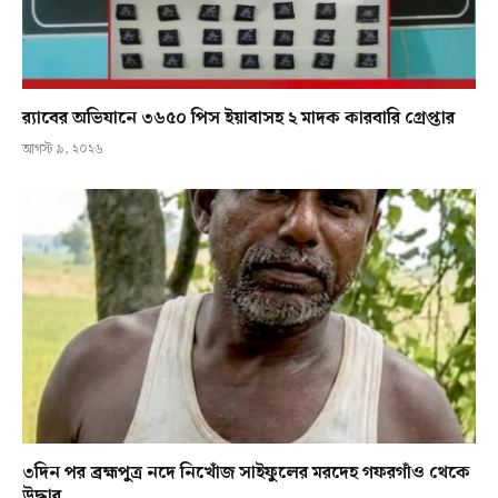
র‍্যাবের অভিযানে ৩৬৫০ পিস ইয়াবাসহ ২ মাদক কারবারি গ্রেপ্তার
আগস্ট ৯, ২০২৬
৩দিন পর ব্রহ্মপুত্র নদে নিখোঁজ সাইফুলের মরদেহ গফরগাঁও থেকে
উদ্ধার