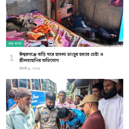
সারা বাংলা
ঈশ্বরগঞ্জে বাড়ি ঘরে হামলা ভাংচুর হত্যার চেষ্টা ও
শ্লীলতাহানির অভিযোগ
আগস্ট ৯, ২০২৬