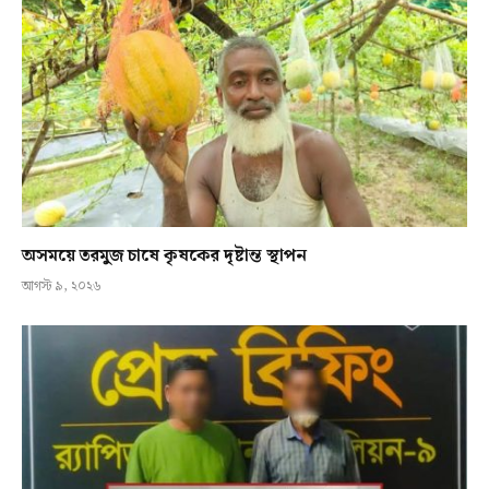
অসময়ে তরমুজ চাষে কৃষকের দৃষ্টান্ত স্থাপন
আগস্ট ৯, ২০২৬