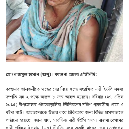
মোঃনাজমুল হাসান (অপু)। বরগুনা জেলা প্রতিনিধি:
বরগুনার তালতলীতে মাছের ঘের নিয়ে দ্বন্দ্বে সংরক্ষিত নারী ইউপি সদস্য
দম্পতি সহ ২ পক্ষে অন্তত ৮ জন আহত হয়েছে। রবিবার (২৭ এপ্রিল
২০১৫) উপজেলার পঁচাকোড়ালিয়া ইউনিয়নের দক্ষিণ গাব্বাড়ীয়া গ্রামে এ
ঘটনা ঘটে। আহতদেরকে উদ্ধার করে চিকিৎসার জন্য বিভিন্ন হাসপাতালে
পাঠানো হয়েছে। জানা যায়, সংরক্ষিত নারী ইউপি সদস্য নাজমা বেগমের
স্বামী শহিদুল ইসলাম (৬০) দীর্ঘদিন ধরে একটি মাছের ঘের ভোগদখল