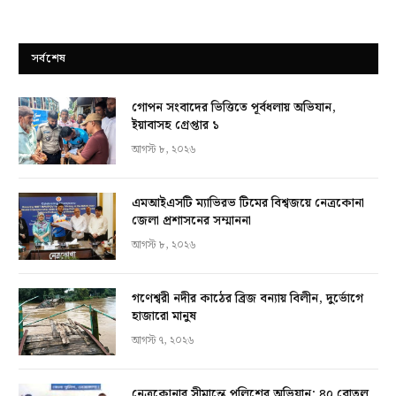
সর্বশেষ
গোপন সংবাদের ভিত্তিতে পূর্বধলায় অভিযান,
ইয়াবাসহ গ্রেপ্তার ১
আগস্ট ৮, ২০২৬
এমআইএসটি ম্যাভিরভ টিমের বিশ্বজয়ে নেত্রকোনা
জেলা প্রশাসনের সম্মাননা
আগস্ট ৮, ২০২৬
গণেশ্বরী নদীর কাঠের ব্রিজ বন্যায় বিলীন, দুর্ভোগে
হাজারো মানুষ
আগস্ট ৭, ২০২৬
নেত্রকোনার সীমান্তে পুলিশের অভিযান: ৪০ বোতল