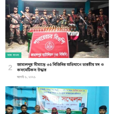
সারা বাংলা
জামালপুর সীমান্তে ৩৫ বিজিবির অভিযানে ভারতীয় মদ ও
কসমেটিকস উদ্ধার
আগস্ট ৬, ২০২৬