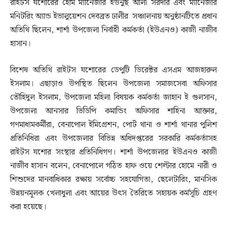
রাইটস যশোরের হোম ম্যানেজার ইউনুছ আলী সরদার এবং ম্যানেজার
মনিটরিং অ্যান্ড ইভালুয়েশন দেবব্রত ঢালীর সঞ্চালনায় অনুষ্ঠানটিতে প্রধান
অতিথি ছিলেন, শার্শা উপজেলা নির্বাহী কর্মকর্তা (ইউএনও) কাজী নাজীব
হাসান।
বিশেষ অতিথি রাইটস যশোরের ডেপুটি ডিরেক্টর এসএম আজহারুল
ইসলাম। এছাড়াও উপস্থিত ছিলেন উপজেলা সমাজসেবা অফিসার
তৌহিদুল ইসলাম, উপজেলা মহিলা বিষয়ক কর্মকর্তা জাহান ই গুলসান,
উপজেলা আনসার ভিডিপি কমান্ডিং অফিসার শাহিনা আক্তার,
গণমাধ্যমকর্মীরা, বেনাপোল ইমিগ্রেশন, পোর্ট থানা ও শার্শা থানার পুলিশ
প্রতিনিধিরা এবং উপজেলার বিভিন্ন অধিদপ্তরের সরকারি কর্মকর্তাসহ
রাইটস যশোর সংস্থার প্রতিনিধিগণ। শার্শা উপজেলার ইউএনও কাজী
নাজীব হাসান বলেন, বেনাপোলে গঠিত হাফ ওয়ে শেল্টার হোমে নারী ও
শিশুদের মানবাধিকার রক্ষায় সর্বোচ্চ সহযোগিতা, ছেলেটারিং, মানসিক
উন্নয়নমূলক খেলাধুলা এবং আয়ের উৎস তৈরিতে সহায়ক কর্মসূচি গ্রহণ
করা হয়েছে।