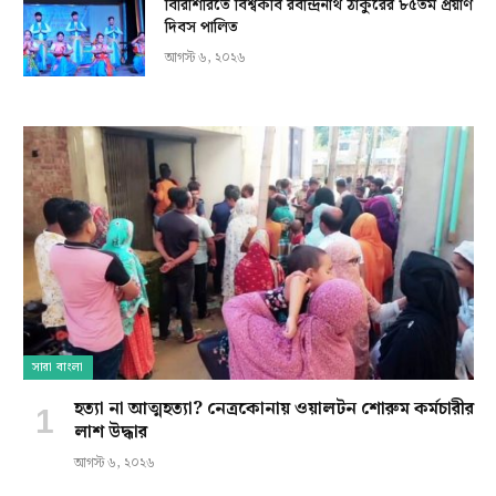
বিরিশিরিতে বিশ্বকবি রবীন্দ্রনাথ ঠাকুরের ৮৫তম প্রয়াণ
দিবস পালিত
আগস্ট ৬, ২০২৬
সারা বাংলা
হত্যা না আত্মহত্যা? নেত্রকোনায় ওয়ালটন শোরুম কর্মচারীর
লাশ উদ্ধার
আগস্ট ৬, ২০২৬