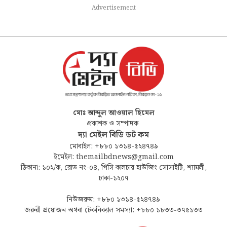
Advertisement
মোঃ আব্দুল আওয়াল হিমেল
প্রকাশক ও সম্পাদক
দ্যা মেইল বিডি ডট কম
মোবাইল: +৮৮০ ১৩১৪-৫২৪৭৪৯
ইমেইল: themailbdnews@gmail.com
ঠিকানা: ১০২/ক, রোড নং-০৪, পিসি কালচার হাউজিং সোসাইটি, শ্যামলী,
ঢাকা-১২০৭
নিউজরুম: +৮৮০ ১৩১৪-৫২৪৭৪৯
জরুরী প্রয়োজন অথবা টেকনিক্যাল সমস্যা: +৮৮০ ১৮৩৩-৩৭৫১৩৩