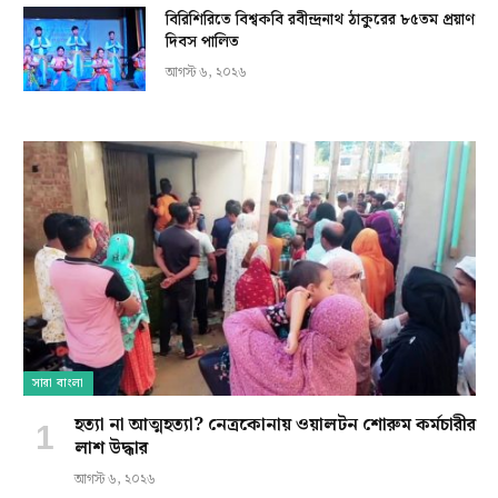
বিরিশিরিতে বিশ্বকবি রবীন্দ্রনাথ ঠাকুরের ৮৫তম প্রয়াণ
দিবস পালিত
আগস্ট ৬, ২০২৬
সারা বাংলা
হত্যা না আত্মহত্যা? নেত্রকোনায় ওয়ালটন শোরুম কর্মচারীর
লাশ উদ্ধার
আগস্ট ৬, ২০২৬