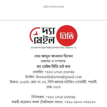
Advertisement
মোঃ আব্দুল আওয়াল হিমেল
প্রকাশক ও সম্পাদক
দ্যা মেইল বিডি ডট কম
মোবাইল: +৮৮০ ১৩১৪-৫২৪৭৪৯
ইমেইল: themailbdnews@gmail.com
ঠিকানা: ১০২/ক, রোড নং-০৪, পিসি কালচার হাউজিং সোসাইটি, শ্যামলী,
ঢাকা-১২০৭
নিউজরুম: +৮৮০ ১৩১৪-৫২৪৭৪৯
জরুরী প্রয়োজন অথবা টেকনিক্যাল সমস্যা: +৮৮০ ১৮৩৩-৩৭৫১৩৩