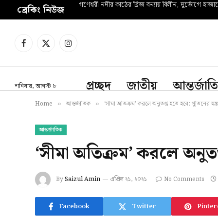
গণেশ্বরী নদীর কাঠের ব্রিজ বন্যায় বিলীন, দুর্ভোগে হাজা
ব্রেকিং নিউজ
Facebook
X
Instagram
(Twitter)
প্রচ্ছদ
জাতীয়
আন্তর্জাত
শনিবার, আগস্ট ৮
Home
আন্তর্জাতিক
‘সীমা অতিক্রম’ করলে অনুতপ্ত হতে হবে: পুতিনের হুঙ্
»
»
আন্তর্জাতিক
‘সীমা অতিক্রম’ করলে অনুতপ্
By
Saizul Amin
এপ্রিল ২১, ২০২১
No Comments
Facebook
Twitter
Pinter