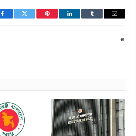
Facebook
Twitter
Pinterest
LinkedIn
Tumblr
Email
Websit