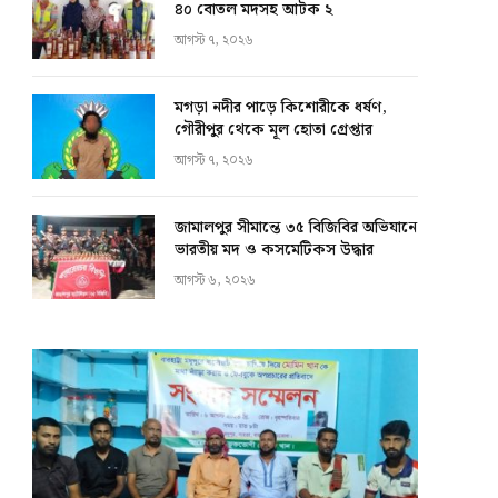
৪০ বোতল মদসহ আটক ২
আগস্ট ৭, ২০২৬
মগড়া নদীর পাড়ে কিশোরীকে ধর্ষণ,
গৌরীপুর থেকে মূল হোতা গ্রেপ্তার
আগস্ট ৭, ২০২৬
জামালপুর সীমান্তে ৩৫ বিজিবির অভিযানে
ভারতীয় মদ ও কসমেটিকস উদ্ধার
আগস্ট ৬, ২০২৬