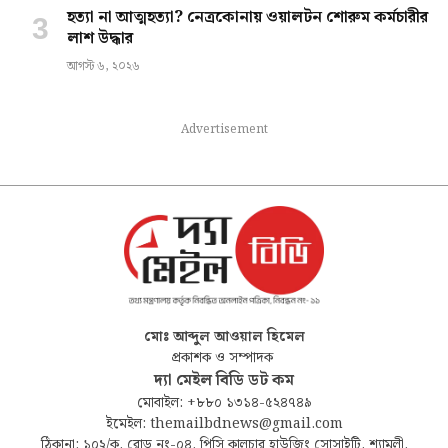
হত্যা না আত্মহত্যা? নেত্রকোনায় ওয়ালটন শোরুম কর্মচারীর
লাশ উদ্ধার
আগস্ট ৬, ২০২৬
Advertisement
মোঃ আব্দুল আওয়াল হিমেল
প্রকাশক ও সম্পাদক
দ্যা মেইল বিডি ডট কম
মোবাইল: +৮৮০ ১৩১৪-৫২৪৭৪৯
ইমেইল: themailbdnews@gmail.com
ঠিকানা: ১০২/ক, রোড নং-০৪, পিসি কালচার হাউজিং সোসাইটি, শ্যামলী,