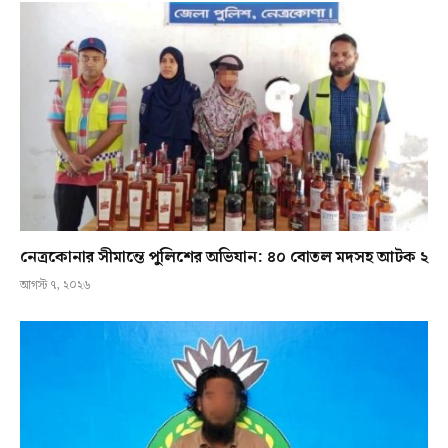
নেত্রকোনার সীমান্তে পুলিশের অভিযান: ৪০ বোতল মদসহ আটক ২
আগস্ট ৭, ২০২৬