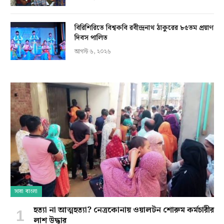
বিরিশিরিতে বিশ্বকবি রবীন্দ্রনাথ ঠাকুরের ৮৫তম প্রয়াণ
দিবস পালিত
আগস্ট ৬, ২০২৬
সারা বাংলা
হত্যা না আত্মহত্যা? নেত্রকোনায় ওয়ালটন শোরুম কর্মচারীর
লাশ উদ্ধার