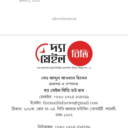
আগস্ট ৬, ২০২৬
Advertisement
মোঃ আব্দুল আওয়াল হিমেল
প্রকাশক ও সম্পাদক
দ্যা মেইল বিডি ডট কম
মোবাইল: +৮৮০ ১৩১৪-৫২৪৭৪৯
ইমেইল: themailbdnews@gmail.com
ঠিকানা: ১০২/ক, রোড নং-০৪, পিসি কালচার হাউজিং সোসাইটি, শ্যামলী,
ঢাকা-১২০৭
নিউজরুম: +৮৮০ ১৩১৪-৫২৪৭৪৯