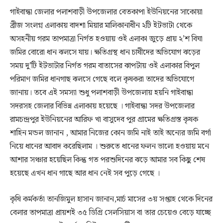
গাইবান্ধা জেলার পলাশবাড়ী উপজেলার বেতকাপা ইউনিয়নের সাকোয়া
ব্রীজ সংলগ্ন এলাকায় বাদশা মিয়ার মালিকানাধীন ২টি ইটভাটা থেকে
অসহনীয় গরম তাপমাত্রা নির্গত হওয়ায় ওই এলাকা জুড়ে প্রায় ২’শ বিঘা
জমির বোরো ধান ঝলসে যায়। ক্ষতিগ্রস্থ ধান চাষীদের অভিযোগ ঝড়ের
সময় দু’টি ইটভাটার নির্গত গরম বাতাসের ঝাপটায় ওই এলাকার বিপুল
পরিমাণ জমির ধানগাছ ঝলসে গেছে বলে কৃষকরা তাদের অভিযোগে
জানায়। তবে এই সমস্যা শুধু পলাশবাড়ী উপজেলায় হয়নি গাইবান্ধা
সদরসহ জেলার বিভিন্ন এলাকায় হয়েছে । গাইবান্ধা সদর উপজেলার
রামচন্দ্রপুর ইউনিয়নের আরিফ খা বাসুদেব পুর গ্রামের ক্ষতিগ্রস্ত কৃষক
শাহিন মন্ডল জানান , আমার নিজের কোন জমি নাই তাই অন্যের জমি বর্গা
নিয়ে ধানের আবাদ করেছিলাম । শুরুতে ধানের ফলন ভালো হওয়ায় মনে
আশার সঞ্চার হয়েছিল কিন্তু গত পরশুদিনের ঝড়ে আমার সব কিছু শেষ
হয়েছে এখন ধান গাছে আর ধান নেই সব পুড়ে গেছে ।
কৃষি কর্মকর্তা তানজিমুল হাসান জানান,মার্চ মাসের ৩য় সপ্তাহ থেকে দিনের
বেলার তাপমাত্রা প্রায়শই ৩৫ ডিগ্রি সেলসিয়াস বা তার চেয়েও বেড়ে যাচ্ছে