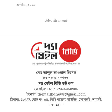
আগস্ট ৬, ২০২৬
Advertisement
মোঃ আব্দুল আওয়াল হিমেল
প্রকাশক ও সম্পাদক
দ্যা মেইল বিডি ডট কম
মোবাইল: +৮৮০ ১৩১৪-৫২৪৭৪৯
ইমেইল: themailbdnews@gmail.com
ঠিকানা: ১০২/ক, রোড নং-০৪, পিসি কালচার হাউজিং সোসাইটি, শ্যামলী,
ঢাকা-১২০৭