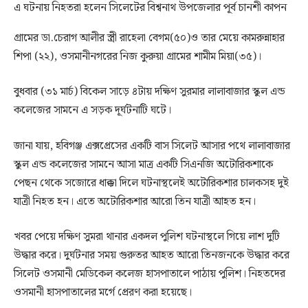
এ ঘটনায় নিহতরা হলেন সিলেটের বিশ্বনাথ উপজেলার পূর্ব চানশী কাপন
গ্রামের ডা.চেরাগ আলীর স্ত্রী রাহেলা বেগম(৫০)ও তার মেয়ে কামরুন্নাহার
শিপা (২২), ওসমানীনগরের নিজ কুরুয়া গ্রামের শামীম মিয়া(৩৫)।
বুধবার (৩১ মার্চ) বিকেল সাড়ে ৪টায় দক্ষিণ সুরমার লালাবাজার স্কুল এন্ড
কলেজের সামনে এ সড়ক দূর্ঘটনাটি ঘটে।
জানা যায়, হবিগঞ্জ এক্সপ্রেসের একটি বাস সিলেট আসার পথে লালাবাজার
স্কুল এন্ড কলেজের সামনে আসা মাত্র একটি সিএনজি অটোরিকশাকে
পেছন থেকে সজোরে ধাক্কা দিলে ঘটনাস্থলেই অটোরিকশার চালকসহ দুই
যাত্রী নিহত হন। এতে অটোরিকশার আরো তিন যাত্রী আহত হন।
খবর পেয়ে দক্ষিণ সুমরা থানার একদল পুলিশ ঘটনাস্থলে গিয়ে লাশ দুটি
উদ্ধার করে। দুর্ঘটনার সময় গুরুতর আহত আরো তিনজনকে উদ্ধার করে
সিলেট ওসমানী মেডিকেল কলেজ হাসপাতালে পাঠায় পুলিশ। নিহতদের
ওসমানী হাসপাতালের মর্গে প্রেরণ করা হয়েছে।