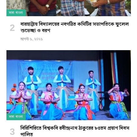
সারা বাংলা
বারহাট্টায় বিদ্যালয়ের নবগঠিত কমিটির সভাপতিকে ফুলেল
শুভেচ্ছা ও বরণ
আগস্ট ৬, ২০২৬
সারা বাংলা
বিরিশিরিতে বিশ্বকবি রবীন্দ্রনাথ ঠাকুরের ৮৫তম প্রয়াণ দিবস
পালিত