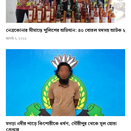
নেত্রকোনার সীমান্তে পুলিশের অভিযান: ৪০ বোতল মদসহ আটক ২
আগস্ট ৭, ২০২৬
মগড়া নদীর পাড়ে কিশোরীকে ধর্ষণ, গৌরীপুর থেকে মূল হোতা
গ্রেপ্তার