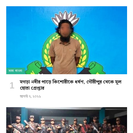
সারা বাংলা
মগড়া নদীর পাড়ে কিশোরীকে ধর্ষণ, গৌরীপুর থেকে মূল
হোতা গ্রেপ্তার
আগস্ট ৭, ২০২৬