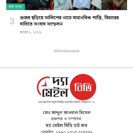
সারা বাংলা
গুজব ছড়িয়ে সালিশের নামে অমানবিক শাস্তি, বিচারের
দাবিতে সংবাদ সম্মেলন
আগস্ট ৬, ২০২৬
Advertisement
মোঃ আব্দুল আওয়াল হিমেল
প্রকাশক ও সম্পাদক
দ্যা মেইল বিডি ডট কম
মোবাইল: +৮৮০ ১৩১৪-৫২৪৭৪৯