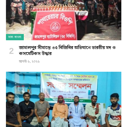
সারা বাংলা
জামালপুর সীমান্তে ৩৫ বিজিবির অভিযানে ভারতীয় মদ ও
কসমেটিকস উদ্ধার
আগস্ট ৬, ২০২৬