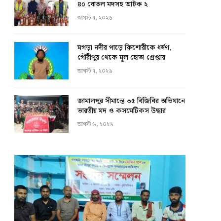
৪০ বোতল মদসহ আটক ২
আগস্ট ৭, ২০২৬
মগড়া নদীর পাড়ে কিশোরীকে ধর্ষণ,
গৌরীপুর থেকে মূল হোতা গ্রেপ্তার
আগস্ট ৭, ২০২৬
জামালপুর সীমান্তে ৩৫ বিজিবির অভিযানে
ভারতীয় মদ ও কসমেটিকস উদ্ধার
আগস্ট ৬, ২০২৬