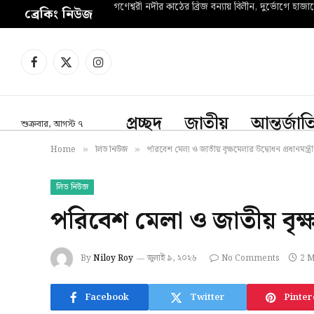
গণেশ্বরী নদীর কাঠের ব্রিজ বন্যায় বিলীন, দুর্ভোগে হাজা
ব্রেকিং নিউজ
Facebook
X
Instagram
(Twitter)
প্রচ্ছদ
জাতীয়
আন্তর্জা
শুক্রবার, আগস্ট ৭
Home
লিড নিউজ
পরিবেশ মেলা ও জাতীয় বৃক্ষমেলার উদ্বোধন প্রধানমন্ত্র
»
»
লিড নিউজ
পরিবেশ মেলা ও জাতীয় বৃক্ষম
By
Niloy Roy
জুলাই ৯, ২০২৬
No Comments
2 M
Facebook
Twitter
Pinter