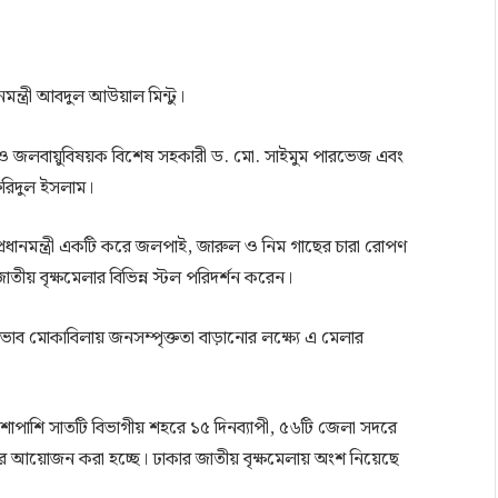
মন্ত্রী আবদুল আউয়াল মিন্টু।
, বন ও জলবায়ুবিষয়ক বিশেষ সহকারী ড. মো. সাইমুম পারভেজ এবং
 ফরিদুল ইসলাম।
গণে প্রধানমন্ত্রী একটি করে জলপাই, জারুল ও নিম গাছের চারা রোপণ
য় বৃক্ষমেলার বিভিন্ন স্টল পরিদর্শন করেন।
্রভাব মোকাবিলায় জনসম্পৃক্ততা বাড়ানোর লক্ষ্যে এ মেলার
াশাপাশি সাতটি বিভাগীয় শহরে ১৫ দিনব্যাপী, ৫৬টি জেলা সদরে
েলার আয়োজন করা হচ্ছে। ঢাকার জাতীয় বৃক্ষমেলায় অংশ নিয়েছে