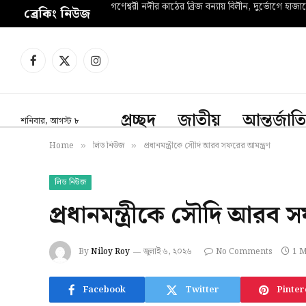
গণেশ্বরী নদীর কাঠের ব্রিজ বন্যায় বিলীন, দুর্ভোগে হাজা
ব্রেকিং নিউজ
Facebook
X
Instagram
(Twitter)
প্রচ্ছদ
জাতীয়
আন্তর্জাত
শনিবার, আগস্ট ৮
Home
লিড নিউজ
প্রধানমন্ত্রীকে সৌদি আরব সফরের আমন্ত্রণ
»
»
লিড নিউজ
প্রধানমন্ত্রীকে সৌদি আরব স
By
Niloy Roy
জুলাই ৬, ২০২৬
No Comments
1 M
Facebook
Twitter
Pinter