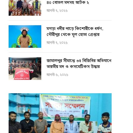
৪০ বোতল মদসহ আটক ২
আগস্ট ৭, ২০২৬
মগড়া নদীর পাড়ে কিশোরীকে ধর্ষণ,
গৌরীপুর থেকে মূল হোতা গ্রেপ্তার
আগস্ট ৭, ২০২৬
জামালপুর সীমান্তে ৩৫ বিজিবির অভিযানে
ভারতীয় মদ ও কসমেটিকস উদ্ধার
আগস্ট ৬, ২০২৬