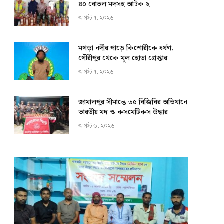
৪০ বোতল মদসহ আটক ২
আগস্ট ৭, ২০২৬
মগড়া নদীর পাড়ে কিশোরীকে ধর্ষণ,
গৌরীপুর থেকে মূল হোতা গ্রেপ্তার
আগস্ট ৭, ২০২৬
জামালপুর সীমান্তে ৩৫ বিজিবির অভিযানে
ভারতীয় মদ ও কসমেটিকস উদ্ধার
আগস্ট ৬, ২০২৬