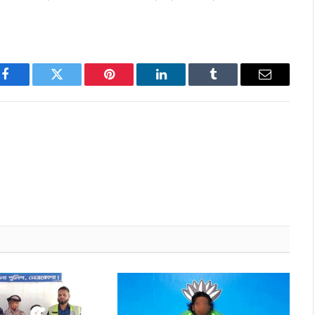
Facebook
Twitter
Pinterest
LinkedIn
Tumblr
Email