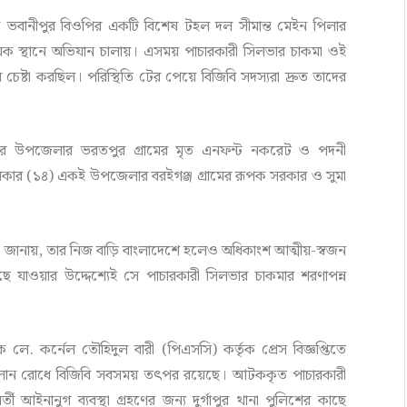
ে ভবানীপুর বিওপির একটি বিশেষ টহল দল সীমান্ত মেইন পিলার
মক স্থানে অভিযান চালায়। এসময় পাচারকারী সিলভার চাকমা ওই
্টা করছিল। পরিস্থিতি টের পেয়ে বিজিবি সদস্যরা দ্রুত তাদের
াপুর উপজেলার ভরতপুর গ্রামের মৃত এনফন্ট নকরেট ও পদনী
 সরকার (১৪) একই উপজেলার বরইগঞ্জ গ্রামের রূপক সরকার ও সুমা
োরী জানায়, তার নিজ বাড়ি বাংলাদেশে হলেও অধিকাংশ আত্মীয়-স্বজন
যাওয়ার উদ্দেশ্যেই সে পাচারকারী সিলভার চাকমার শরণাপন্ন
লে. কর্নেল তৌহিদুল বারী (পিএসসি) কর্তৃক প্রেস বিজ্ঞপ্তিতে
াচালান রোধে বিজিবি সবসময় তৎপর রয়েছে। আটককৃত পাচারকারী
আইনানুগ ব্যবস্থা গ্রহণের জন্য দুর্গাপুর থানা পুলিশের কাছে