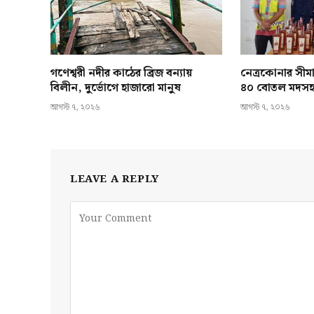
গণেশ্বরী নদীর কাঠের ব্রিজ বন্যায়
নেত্রকোনার সীমা
বিলীন, দুর্ভোগে হাজারো মানুষ
৪০ বোতল মদস
আগস্ট ৭, ২০২৬
আগস্ট ৭, ২০২৬
LEAVE A REPLY