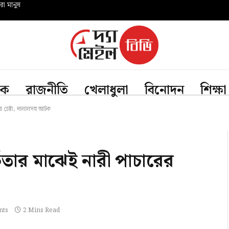
রো মানুষ
িক
রাজনীতি
খেলাধুলা
বিনোদন
শিক্ষা
 চেষ্টা, দালালসহ আটক
তার মাঝেই নারী পাচারের
nts
2 Mins Read