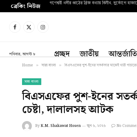
গণেশ্বরী নদীর কাঠের ব্রিজ বন্যায় বিলীন, দুর্ভোগে হাজা
ব্রেকিং নিউজ
Facebook
X
Instagram
(Twitter)
প্রচ্ছদ
জাতীয়
আন্তর্জাত
শনিবার, আগস্ট ৮
Home
সারা বাংলা
বিএসএফের পুশ-ইনের সতর্কতার মাঝেই নারী পাচারের
»
»
সারা বাংলা
বিএসএফের পুশ-ইনের সতর্ক
চেষ্টা, দালালসহ আটক
By
K.M. Shakawat Hosen
জুন ৬, ২০২৬
No Comme