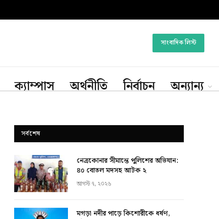
সাংবাদিক লিস্ট
ক্যাম্পাস
অর্থনীতি
নির্বাচন
অন্যান্য
সর্বশেষ
নেত্রকোনার সীমান্তে পুলিশের অভিযান:
৪০ বোতল মদসহ আটক ২
আগস্ট ৭, ২০২৬
মগড়া নদীর পাড়ে কিশোরীকে ধর্ষণ,