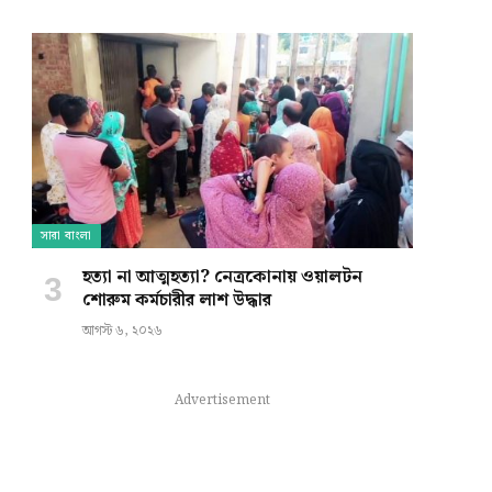
সারা বাংলা
হত্যা না আত্মহত্যা? নেত্রকোনায় ওয়ালটন
শোরুম কর্মচারীর লাশ উদ্ধার
আগস্ট ৬, ২০২৬
Advertisement