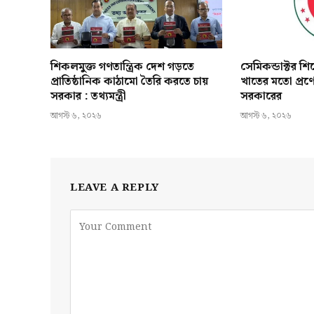
শিকলমুক্ত গণতান্ত্রিক দেশ গড়তে
সেমিকন্ডাক্টর শ
প্রাতিষ্ঠানিক কাঠামো তৈরি করতে চায়
খাতের মতো প্রণ
সরকার : তথ্যমন্ত্রী
সরকারের
আগস্ট ৬, ২০২৬
আগস্ট ৬, ২০২৬
LEAVE A REPLY