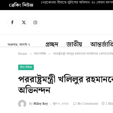
নেত্রকোনার সীমান্তে পুলিশের অভিযান: ৪০ বোতল মদ
ব্রেকিং নিউজ
Facebook
X
Instagram
(Twitter)
প্রচ্ছদ
জাতীয়
আন্তর্জা
শুক্রবার, আগস্ট ৭
Home
লিড নিউজ
পররাষ্ট্রমন্ত্রী খলিলুর রহমানকে মালদ্বীপের প্রেসিডেন্ট
»
»
লিড নিউজ
পররাষ্ট্রমন্ত্রী খলিলুর রহমান
অভিনন্দন
By
Niloy Roy
জুন ৩, ২০২৬
No Comments
2 Mi