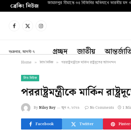
জামালপুর সীমান্তে ৩৫ বিজিবির অভিযানে ভারতীয় মদ 
ব্রেকিং নিউজ
Facebook
X
Instagram
(Twitter)
প্রচ্ছদ
জাতীয়
আন্তর্জা
শুক্রবার, আগস্ট ৭
Home
লিড নিউজ
পররাষ্ট্রমন্ত্রীকে মার্কিন রাষ্ট্রদূতের অভিনন্দন
»
»
লিড নিউজ
পররাষ্ট্রমন্ত্রীকে মার্কিন রাষ্ট
By
Niloy Roy
জুন ৩, ২০২৬
No Comments
1 Mi
Facebook
Twitter
Pinter