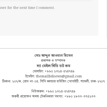
ser for the next time I comment.
মোঃ আব্দুল আওয়াল হিমেল
প্রকাশক ও সম্পাদক
দ্যা মেইল বিডি ডট কম
মোবাইল: +৮৮০ ১৩১৪-৫২৪৭৪৯
ইমেইল: themailbdnews@gmail.com
ঠিকানা: ১০২/ক, রোড নং-০৪, পিসি কালচার হাউজিং সোসাইটি, শ্যামলী, ঢাকা-১২০৭
নিউজরুম: +৮৮০ ১৩১৪-৫২৪৭৪৯
জরুরী প্রয়োজন অথবা টেকনিক্যাল সমস্যা: +৮৮০ ১৮৩৩-৩৭৫১৩৩