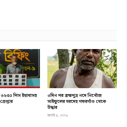
নে ৩৬৫০ পিস ইয়াবাসহ
৩দিন পর ব্রহ্মপুত্র নদে নিখোঁজ
্রেপ্তার
সাইফুলের মরদেহ গফরগাঁও থেকে
উদ্ধার
আগস্ট ৯, ২০২৬