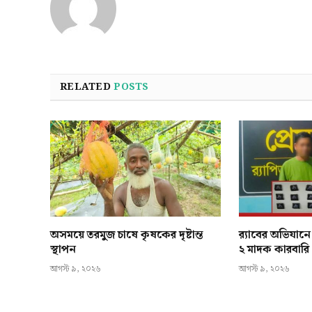
RELATED
POSTS
অসময়ে তরমুজ চাষে কৃষকের দৃষ্টান্ত
র‍্যাবের অভিযা
স্থাপন
২ মাদক কারবারি গ
আগস্ট ৯, ২০২৬
আগস্ট ৯, ২০২৬