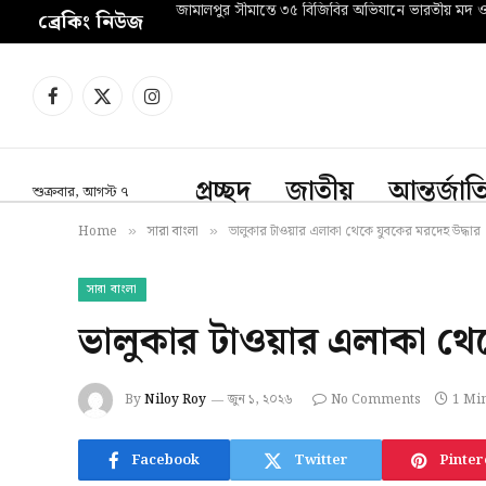
জামালপুর সীমান্তে ৩৫ বিজিবির অভিযানে ভারতীয় মদ 
ব্রেকিং নিউজ
Facebook
X
Instagram
(Twitter)
প্রচ্ছদ
জাতীয়
আন্তর্জা
শুক্রবার, আগস্ট ৭
Home
সারা বাংলা
ভালুকার টাওয়ার এলাকা থেকে যুবকের মরদেহ উদ্ধার
»
»
সারা বাংলা
ভালুকার টাওয়ার এলাকা থেক
By
Niloy Roy
জুন ১, ২০২৬
No Comments
1 Mi
Facebook
Twitter
Pinter