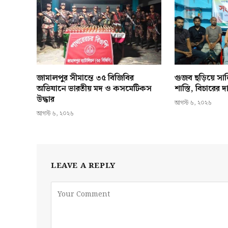
জামালপুর সীমান্তে ৩৫ বিজিবির
গুজব ছড়িয়ে স
অভিযানে ভারতীয় মদ ও কসমেটিকস
শাস্তি, বিচারের
উদ্ধার
আগস্ট ৬, ২০২৬
আগস্ট ৬, ২০২৬
LEAVE A REPLY