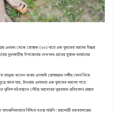
ার এলাকা থেকে মোস্তাক (২০) নামে এক যুবকের মরদেহ উদ্ধার
হের ফুলবাড়ীয়া উপজেলার দেওখলা গ্রামের মুস্তফা কামালের
তিতে ভালুকা মডেল থানার এসআই মোশাররফ সঙ্গীয় ফোর্স নিয়ে
 সূত্রে জানা যায়, টাওয়ার এলাকায় এক যুবকের মরদেহ পড়ে
পুলিশ ঘটনাস্থলে পৌঁছে মরদেহের সুরতহাল প্রতিবেদন প্রস্তুত
তাৎক্ষণিকভাবে নিশ্চিত হওয়া যায়নি। মরদেহটি ময়নাতদন্তের