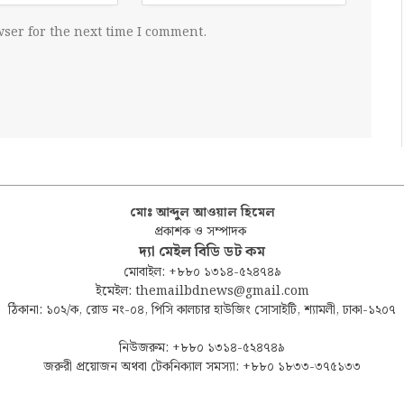
ser for the next time I comment.
মোঃ আব্দুল আওয়াল হিমেল
প্রকাশক ও সম্পাদক
দ্যা মেইল বিডি ডট কম
মোবাইল: +৮৮০ ১৩১৪-৫২৪৭৪৯
ইমেইল: themailbdnews@gmail.com
ঠিকানা: ১০২/ক, রোড নং-০৪, পিসি কালচার হাউজিং সোসাইটি, শ্যামলী, ঢাকা-১২০৭
নিউজরুম: +৮৮০ ১৩১৪-৫২৪৭৪৯
জরুরী প্রয়োজন অথবা টেকনিক্যাল সমস্যা: +৮৮০ ১৮৩৩-৩৭৫১৩৩