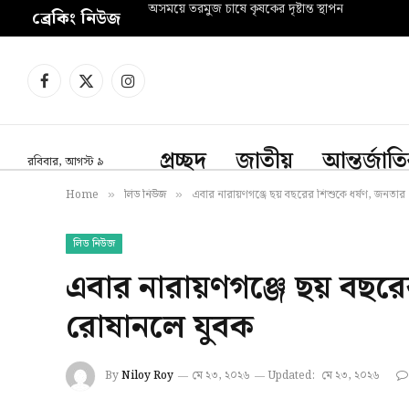
অসময়ে তরমুজ চাষে কৃষকের দৃষ্টান্ত স্থাপন
ব্রেকিং নিউজ
Facebook
X
Instagram
(Twitter)
প্রচ্ছদ
জাতীয়
আন্তর্জাত
রবিবার, আগস্ট ৯
Home
লিড নিউজ
এবার নারায়ণগঞ্জে ছয় বছরের শিশুকে ধর্ষণ, জনতার
»
»
লিড নিউজ
এবার নারায়ণগঞ্জে ছয় বছর
রোষানলে যুবক
By
Niloy Roy
মে ২৩, ২০২৬
Updated:
মে ২৩, ২০২৬