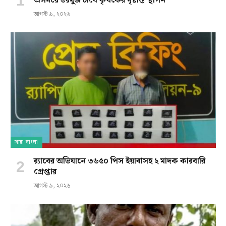
অসময়ে তরমুজ চাষে কৃষকের দৃষ্টান্ত স্থাপন
আগস্ট ৯, ২০২৬
সারা বাংলা
র‍্যাবের অভিযানে ৩৬৫০ পিস ইয়াবাসহ ২ মাদক কারবারি
গ্রেপ্তার
আগস্ট ৯, ২০২৬