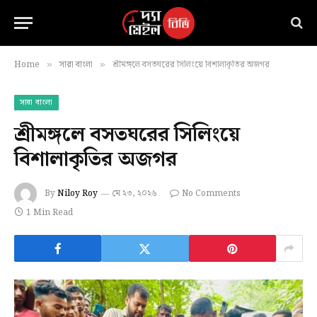
Home
সারা বাংলা
শ্রীমঙ্গলে বসতঘরের সিলিংয়ে বিশালাকৃতির অজগর
»
»
সারা বাংলা
শ্রীমঙ্গলে বসতঘরের সিলিংয়ে
বিশালাকৃতির অজগর
By
Niloy Roy
মে ২৩, ২০২৬
No Comments
1 Min Read