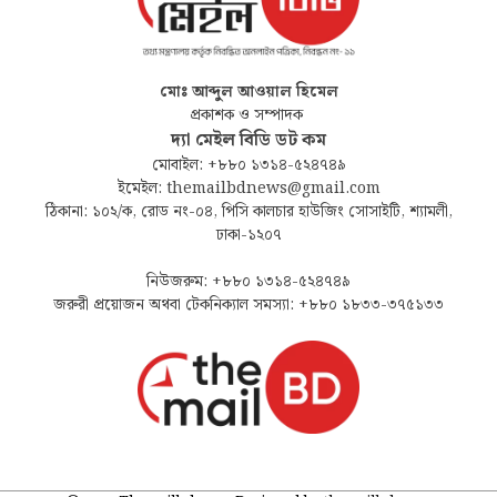
মোঃ আব্দুল আওয়াল হিমেল
প্রকাশক ও সম্পাদক
দ্যা মেইল বিডি ডট কম
মোবাইল: +৮৮০ ১৩১৪-৫২৪৭৪৯
ইমেইল: themailbdnews@gmail.com
ঠিকানা: ১০২/ক, রোড নং-০৪, পিসি কালচার হাউজিং সোসাইটি, শ্যামলী,
ঢাকা-১২০৭
নিউজরুম: +৮৮০ ১৩১৪-৫২৪৭৪৯
জরুরী প্রয়োজন অথবা টেকনিক্যাল সমস্যা: +৮৮০ ১৮৩৩-৩৭৫১৩৩