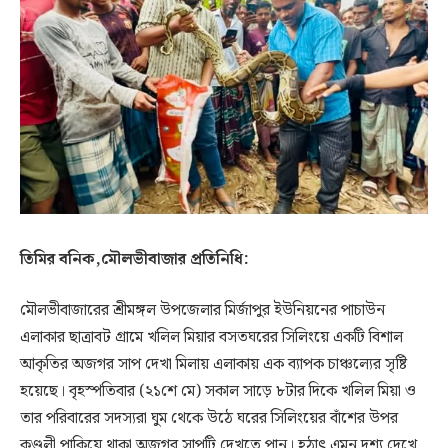
তিমির বনিক,মৌলভীবাজার প্রতিনিধি:
মৌলভীবাজারের শ্রীমঙ্গল উপজেলার মির্জাপুর ইউনিয়নের পাচাউন
এলাকার ছাত্রাবট গ্রামে খলিল মিয়ার বসতঘরের সিলিংয়ে একটি বিশাল
আকৃতির অজগর সাপ দেখা মিলায় এলাকায় এক ব্যাপক চাঞ্চল্যের সৃষ্টি
হয়েছে। বৃহস্পতিবার (২১শে মে) সকাল সাড়ে ৮টার দিকে খলিল মিয়া ও
তার পরিবারের সদস্যরা ঘুম থেকে উঠে ঘরের সিলিংয়ের বাঁশের উপর
কুণ্ডলী পাকিয়ে থাকা অজগর সাপটি দেখতে পান। হঠাৎ এমন দৃশ্য দেখে