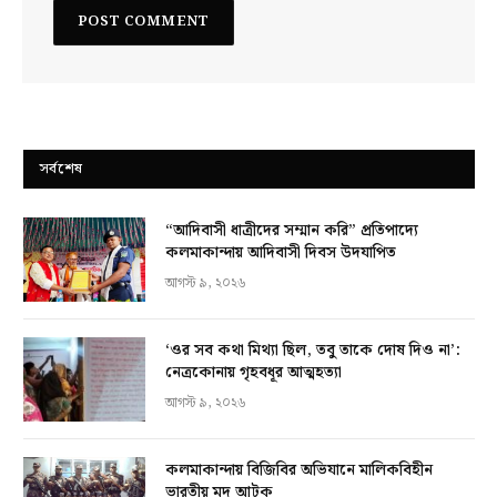
সর্বশেষ
“আদিবাসী ধাত্রীদের সম্মান করি” প্রতিপাদ্যে
কলমাকান্দায় আদিবাসী দিবস উদযাপিত
আগস্ট ৯, ২০২৬
‘ওর সব কথা মিথ্যা ছিল, তবু তাকে দোষ দিও না’:
নেত্রকোনায় গৃহবধূর আত্মহত্যা
আগস্ট ৯, ২০২৬
কলমাকান্দায় বিজিবির অভিযানে মালিকবিহীন
ভারতীয় মদ আটক