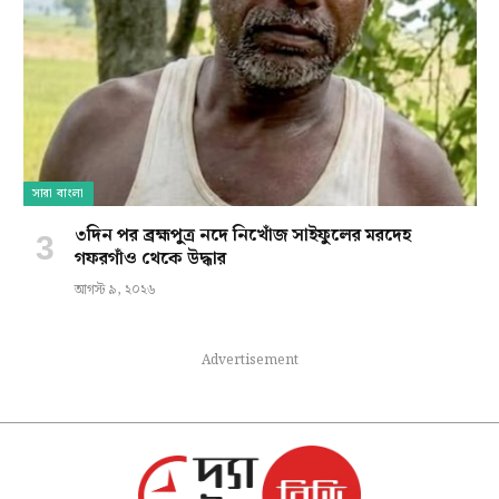
সারা বাংলা
৩দিন পর ব্রহ্মপুত্র নদে নিখোঁজ সাইফুলের মরদেহ
গফরগাঁও থেকে উদ্ধার
আগস্ট ৯, ২০২৬
Advertisement