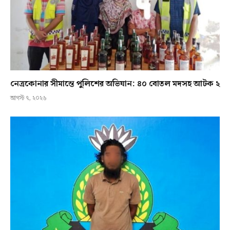
নেত্রকোনার সীমান্তে পুলিশের অভিযান: ৪০ বোতল মদসহ আটক ২
আগস্ট ৭, ২০২৬