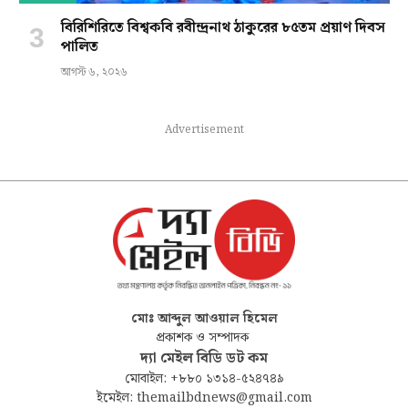
বিরিশিরিতে বিশ্বকবি রবীন্দ্রনাথ ঠাকুরের ৮৫তম প্রয়াণ দিবস
পালিত
আগস্ট ৬, ২০২৬
Advertisement
মোঃ আব্দুল আওয়াল হিমেল
প্রকাশক ও সম্পাদক
দ্যা মেইল বিডি ডট কম
মোবাইল: +৮৮০ ১৩১৪-৫২৪৭৪৯
ইমেইল: themailbdnews@gmail.com