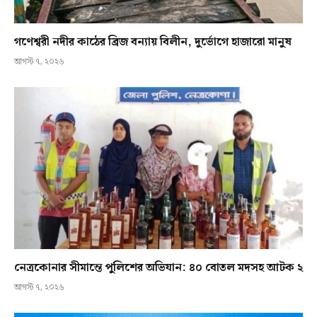
গণেশ্বরী নদীর কাঠের ব্রিজ বন্যায় বিলীন, দুর্ভোগে হাজারো মানুষ
আগস্ট ৭, ২০২৬
নেত্রকোনার সীমান্তে পুলিশের অভিযান: ৪০ বোতল মদসহ আটক ২
আগস্ট ৭, ২০২৬