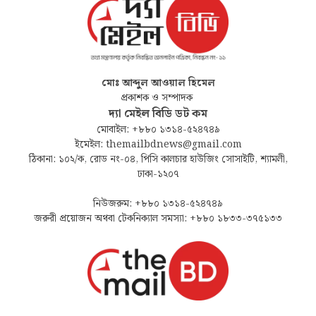
মোঃ আব্দুল আওয়াল হিমেল
প্রকাশক ও সম্পাদক
দ্যা মেইল বিডি ডট কম
মোবাইল: +৮৮০ ১৩১৪-৫২৪৭৪৯
ইমেইল: themailbdnews@gmail.com
ঠিকানা: ১০২/ক, রোড নং-০৪, পিসি কালচার হাউজিং সোসাইটি, শ্যামলী,
ঢাকা-১২০৭
নিউজরুম: +৮৮০ ১৩১৪-৫২৪৭৪৯
জরুরী প্রয়োজন অথবা টেকনিক্যাল সমস্যা: +৮৮০ ১৮৩৩-৩৭৫১৩৩