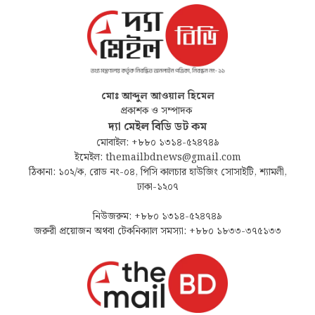
মোঃ আব্দুল আওয়াল হিমেল
প্রকাশক ও সম্পাদক
দ্যা মেইল বিডি ডট কম
মোবাইল: +৮৮০ ১৩১৪-৫২৪৭৪৯
ইমেইল: themailbdnews@gmail.com
ঠিকানা: ১০২/ক, রোড নং-০৪, পিসি কালচার হাউজিং সোসাইটি, শ্যামলী,
ঢাকা-১২০৭
নিউজরুম: +৮৮০ ১৩১৪-৫২৪৭৪৯
জরুরী প্রয়োজন অথবা টেকনিক্যাল সমস্যা: +৮৮০ ১৮৩৩-৩৭৫১৩৩